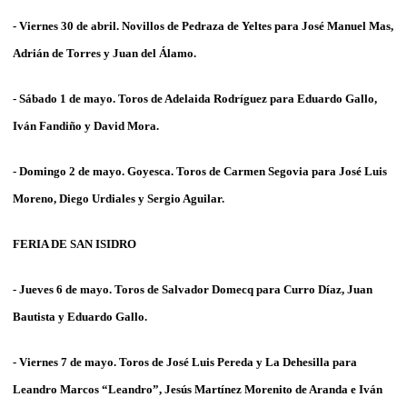
- Viernes 30 de abril. Novillos de
Pedraza de Yeltes
para
José Manuel Mas,
Adrián de Torres
y
Juan del Álamo
.
- Sábado 1 de mayo. Toros de
Adelaida Rodríguez
para
Eduardo Gallo,
Iván Fandiño
y
David Mora
.
- Domingo 2 de mayo. Goyesca. Toros de
Carmen Segovia
para
José Luis
Moreno, Diego Urdiales
y
Sergio Aguilar
.
FERIA DE SAN ISIDRO
- Jueves 6 de mayo. Toros de
Salvador Domecq
para
Curro Díaz, Juan
Bautista
y
Eduardo Gallo
.
- Viernes 7 de mayo. Toros de
José Luis Pereda y La Dehesilla
para
Leandro Marcos “Leandro”, Jesús Martínez Morenito de Aranda e Iván