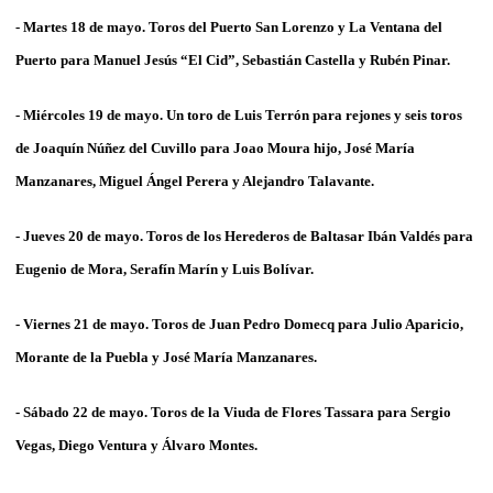
- Martes 18 de mayo. Toros del
Puerto San Lorenzo y La Ventana del
Puerto
para Manuel Jesús “
El Cid”, Sebastián Castella
y
Rubén Pinar
.
- Miércoles 19 de mayo. Un toro de
Luis Terrón
para rejones y seis toros
de Joaquín
Núñez del Cuvillo
para Joao
Moura hijo
,
José María
Manzanares
,
Miguel Ángel Perera
y
Alejandro Talavante
.
- Jueves 20 de mayo. Toros
de los Herederos de Baltasar Ibán Valdés
para
Eugenio de Mora, Serafín Marín
y
Luis Bolívar.
- Viernes 21 de mayo. Toros de
Juan Pedro Domecq
para
Julio Aparicio,
Morante de la Puebla
y
José María Manzanares
.
- Sábado 22 de mayo. Toros de la Viuda de
Flores Tassara
para
Sergio
Vegas, Diego Ventura
y
Álvaro Montes
.