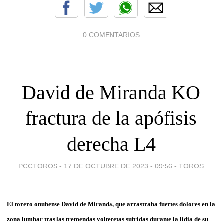
0 COMENTARIOS
David de Miranda KO
fractura de la apófisis
derecha L4
PCCTOROS -
17 DE OCTUBRE DE 2023 - 09:56
-
TOROS
El torero onubense David de Miranda, que arrastraba fuertes dolores en la
zona lumbar tras las tremendas volteretas sufridas durante la lidia de su