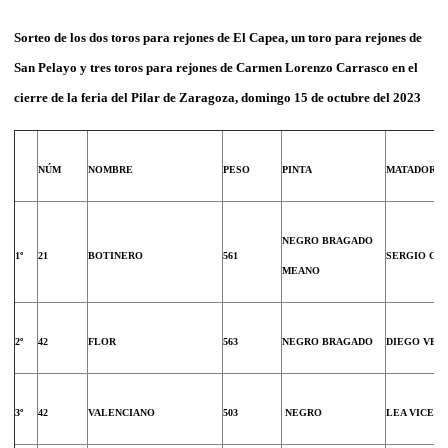
Sorteo de los dos toros
para rejones de El Capea, un toro para rejones de
San Pelayo y tres toros para rejones de Carmen Lorenzo Carrasco
en el
cierre de la feria del Pilar de Zaragoza, domingo 15 de octubre del 2023
NÚM
NOMBRE
PESO
PINTA
MATADOR
NEGRO BRAGADO
1º
21
BOTINERO
561
SERGIO GA
MEANO
2º
42
FLOR
563
NEGRO BRAGADO
DIEGO VEN
3º
42
VALENCIANO
503
NEGRO
LEA VICENS