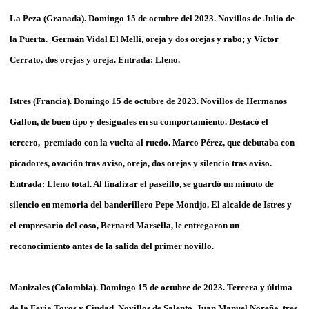
La Peza (Granada). Domingo 15 de octubre del 2023. Novillos de Julio de
la Puerta. Germán Vidal El Melli, oreja y dos orejas y rabo; y Víctor
Cerrato, dos orejas y oreja. Entrada: Lleno.
Istres (Francia). Domingo 15 de octubre de 2023. Novillos de Hermanos
Gallon, de buen tipo y desiguales en su comportamiento. Destacó el
tercero, premiado con la vuelta al ruedo. Marco Pérez, que debutaba con
picadores, ovación tras aviso, oreja, dos orejas y silencio tras aviso.
Entrada: Lleno total. Al finalizar el paseíllo, se guardó un minuto de
silencio en memoria del banderillero Pepe Montijo. El alcalde de Istres y
el empresario del coso, Bernard Marsella, le entregaron un
reconocimiento antes de la salida del primer novillo.
Manizales (Colombia). Domingo 15 de octubre de 2023. Tercera y última
de la Feria Toros y Ciudad. Novillos de Salento. Juan Manuel Noreña, tres