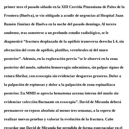
primer toro el pasado sábado en la XIII Corrida Pinzoniana de Palos de la
Frontera (Huelva), se vio obligado a acudir de urgencias al Hospital Juan
Ramón Jiménez de Huelva en la noche del pasado domingo. Al torero
onubense, tras someterse a un profundo estudio radiológico, se le
diagnosticó “fractura desplazada de la apófisis transversa derecha L4, sin
afectación del resto de apófisis, platillos, vertebrales ni del muro
posterior”. Además, en la exploración previa “se le observó en la zona
posterior del muslo, sufusión hemorragia subcutánea, sin palpar signos de
rotura fibrilar, con ecoscopia sin evidenciar desgarros groseros. Dolor a
la palpación de espinosas y dolor a la palpación de zona espinailiaca
posterior. En MMII se aprecia hematoma azxona interna del muslo sin
evidenciar colección fluctuante en ecoscopia”. David de Miranda deberá
permanecer en reposo absoluto al menos tres semanas, a la espera de
realizar nuevas pruebas y valorar la evolución de la fractura. Cabe
recordar que David de Miranda fue prendido de forma espectacular en el