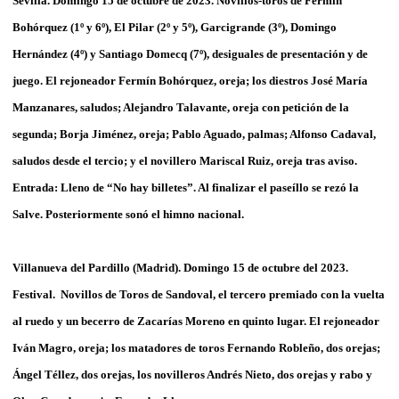
Sevilla. Domingo 15 de octubre de 2023. Novillos-toros de Fermín
Bohórquez (1º y 6º), El Pilar (2º y 5º), Garcigrande (3º), Domingo
Hernández (4º) y Santiago Domecq (7º), desiguales de presentación y de
juego. El rejoneador Fermín Bohórquez, oreja; los diestros José María
Manzanares, saludos; Alejandro Talavante, oreja con petición de la
segunda; Borja Jiménez, oreja; Pablo Aguado, palmas; Alfonso Cadaval,
saludos desde el tercio; y el novillero Mariscal Ruiz, oreja tras aviso.
Entrada: Lleno de “No hay billetes”. Al finalizar el paseíllo se rezó la
Salve. Posteriormente sonó el himno nacional.
Villanueva del Pardillo (Madrid). Domingo 15 de octubre del 2023.
Festival. Novillos de Toros de Sandoval, el tercero premiado con la vuelta
al ruedo y un becerro de Zacarías Moreno en quinto lugar. El rejoneador
Iván Magro, oreja; los matadores de toros Fernando Robleño, dos orejas;
Ángel Téllez, dos orejas, los novilleros Andrés Nieto, dos orejas y rabo y