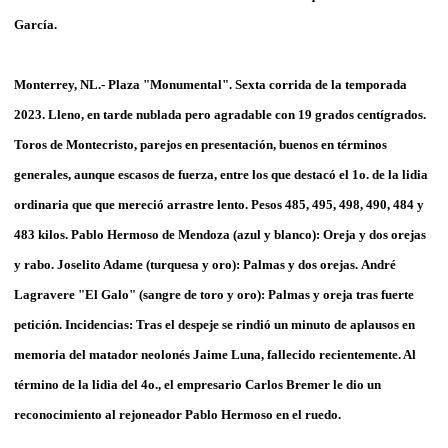
García.
Monterrey, NL.- Plaza "Monumental". Sexta corrida de la temporada
2023. Lleno, en tarde nublada pero agradable con 19 grados centígrados.
Toros de Montecristo, parejos en presentación, buenos en términos
generales, aunque escasos de fuerza, entre los que destacó el 1o. de la lidia
ordinaria que que mereció arrastre lento. Pesos 485, 495, 498, 490, 484 y
483 kilos. Pablo Hermoso de Mendoza (azul y blanco): Oreja y dos orejas
y rabo. Joselito Adame (turquesa y oro): Palmas y dos orejas. André
Lagravere "El Galo" (sangre de toro y oro): Palmas y oreja tras fuerte
petición. Incidencias: Tras el despeje se rindió un minuto de aplausos en
memoria del matador neolonés Jaime Luna, fallecido recientemente. Al
término de la lidia del 4o., el empresario Carlos Bremer le dio un
reconocimiento al rejoneador Pablo Hermoso en el ruedo.