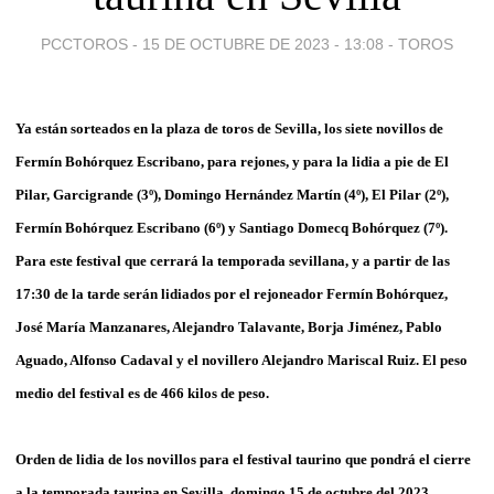
PCCTOROS -
15 DE OCTUBRE DE 2023 - 13:08
-
TOROS
Ya están sorteados en la plaza de toros de Sevilla, los siete novillos de
Fermín Bohórquez Escribano, para rejones, y para la lidia a pie de El
Pilar, Garcigrande (3º), Domingo Hernández Martín (4º), El Pilar (2º),
Fermín Bohórquez Escribano (6º) y Santiago Domecq Bohórquez (7º).
Para este festival que cerrará la temporada sevillana, y a partir de las
17:30 de la tarde serán lidiados por el rejoneador Fermín Bohórquez,
José María Manzanares, Alejandro Talavante, Borja Jiménez, Pablo
Aguado, Alfonso Cadaval y el novillero Alejandro Mariscal Ruiz. El peso
medio del festival es de 466 kilos de peso.
Orden de lidia de los novillos para el festival taurino que pondrá el cierre
a la temporada taurina en Sevilla, domingo 15 de octubre del 2023