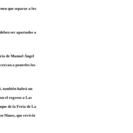
enen que separar a los
 deben ser apartados a
ería de
Manuel Ángel
acercan a ponerles los
5
, también habrá un
con el regreso a
Las
nque de la
Feria
de La
en
Nimes
, que revivió