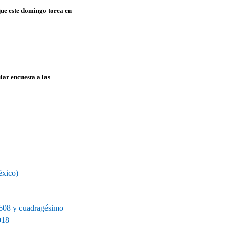
ue este domingo torea en
lar encuesta a las
éxico)
1608 y cuadragésimo
018