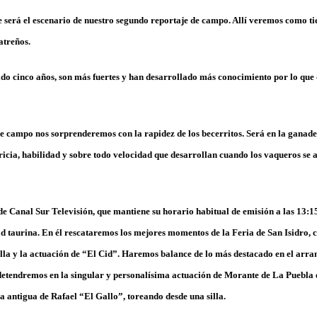
e
será el escenario de nuestro segundo reportaje de campo. Allí veremos como ti
atreños.
do cinco años, son más fuertes y han desarrollado más conocimiento por lo que
 de campo nos sorprenderemos con la rapidez de los becerritos. Será en la ganad
ricia, habilidad y sobre todo velocidad que desarrollan cuando los vaqueros se 
 de
Canal Sur Televisión,
que mantiene su horario habitual de emisión a las
13:1
ad taurina. En él rescataremos los mejores momentos de la
Feria
de San Isidro
, 
lla
y la actuación de
“El Cid”.
Haremos balance de lo más destacado en el arra
detendremos en la singular y personalísima actuación de
Morante de La Puebla
ia antigua de
Rafael “El Gallo”,
toreando desde una silla.