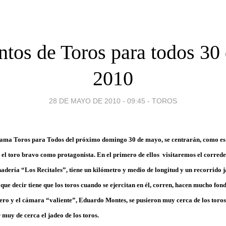
tos de Toros para todos 30
2010
28 DE MAYO DE 2010 - 09:45
-
TOROS
grama
Toros para Todos
del próximo
domingo 30 de mayo
, se centrarán, como es
 el toro bravo como protagonista. En el primero de ellos visitaremos el corred
anadería
“Los Recitales”,
tiene un kilómetro y medio de longitud y un recorrido 
que decir tiene que los toros cuando se ejercitan en él, corren, hacen mucho fond
ero
y el cámara “valiente”,
Eduardo Montes
, se pusieron muy cerca de los toro
muy de cerca el jadeo de los toros.