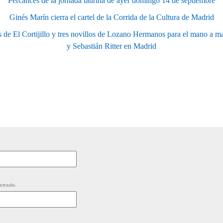
Percances de la jornada taurina de ayer domingo 14 de septiembre
Ginés Marín cierra el cartel de la Corrida de la Cultura de Madrid
os de El Cortijillo y tres novillos de Lozano Hermanos para el mano a m
y Sebastián Ritter en Madrid
strado.