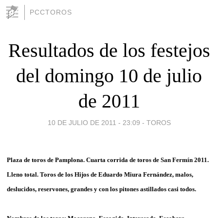
PCCTOROS
Resultados de los festejos
del domingo 10 de julio
de 2011
10 DE JULIO DE 2011 - 23:09
-
TOROS
Plaza de toros de Pamplona. Cuarta corrida de toros de San Fermín 2011.
Lleno total. Toros de los Hijos de Eduardo Miura Fernández, malos,
deslucidos, reservones, grandes y con los pitones astillados casi todos.