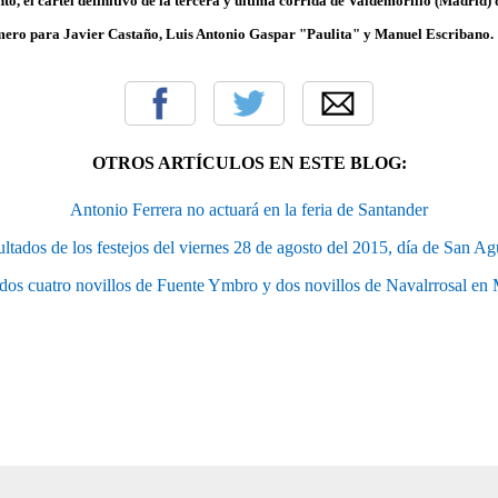
to, el cartel definitivo de la tercera y última corrida de Valdemorillo (Madrid) 
ero para Javier Castaño, Luis Antonio Gaspar "Paulita" y Manuel Escribano.
OTROS ARTÍCULOS EN ESTE BLOG:
Antonio Ferrera no actuará en la feria de Santander
ltados de los festejos del viernes 28 de agosto del 2015, día de San Ag
dos cuatro novillos de Fuente Ymbro y dos novillos de Navalrrosal en