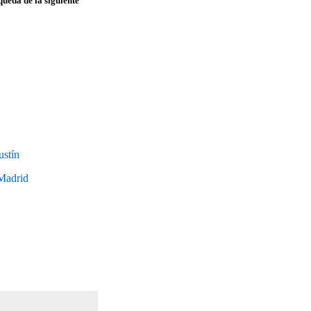
queda de la siguiente
ustín
 Madrid