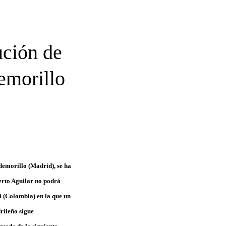
ución de
demorillo
demorillo (Madrid), se ha
erto Aguilar no podrá
i (Colombia) en la que un
rileño sigue