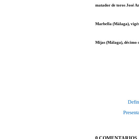
matador de toros José A
Marbella (Málaga), vigé
Mijas (Málaga), décimo o
Defin
Presenta
0 COMENTARIOS