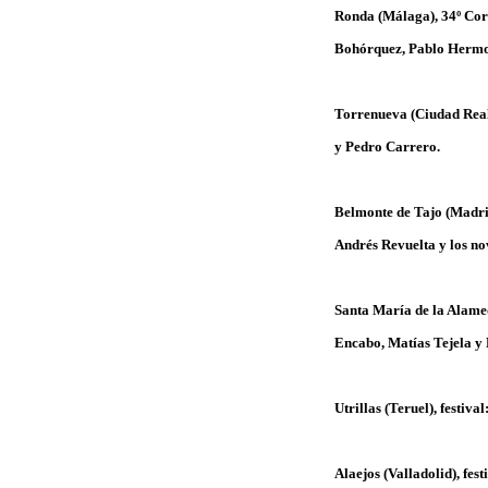
Ronda (Málaga), 34º Cor
Bohórquez, Pablo Hermo
Torrenueva (Ciudad Real)
y Pedro Carrero.
Belmonte de Tajo (Madrid
Andrés Revuelta y los no
Santa María de la Alamed
Encabo, Matías Tejela y 
Utrillas (Teruel), festiv
Alaejos (Valladolid), fe