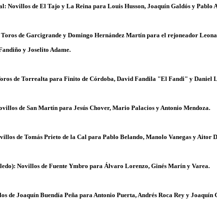
al: Novillos de El Tajo y La Reina para Louis Husson, Joaquín Galdós y Pablo 
: Toros de Garcigrande y Domingo Hernández Martín para el rejoneador Leon
 Fandiño y Joselito Adame.
oros de Torrealta para Finito de Córdoba, David Fandila "El Fandi" y Daniel 
ovillos de San Martín para Jesús Chover, Mario Palacios y Antonio Mendoza.
villos de Tomás Prieto de la Cal para Pablo Belando, Manolo Vanegas y Aitor D
oledo): Novillos de Fuente Ymbro para Álvaro Lorenzo, Ginés Marín y Varea.
llos de Joaquín Buendía Peña para Antonio Puerta, Andrés Roca Rey y Joaquín 