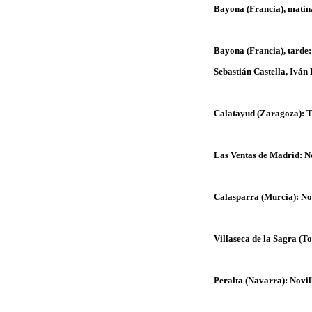
Bayona (Francia), matin
Bayona (Francia), tarde
Sebastián Castella, Iván
Calatayud (Zaragoza): T
Las Ventas de Madrid: N
Calasparra (Murcia): No
Villaseca de la Sagra (T
Peralta (Navarra): Novi