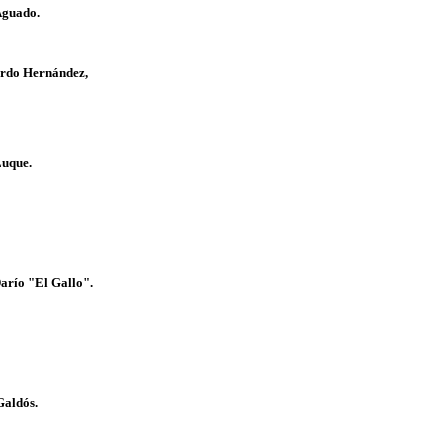
Aguado.
ardo Hernández,
Luque.
arío "El Gallo".
Galdós.