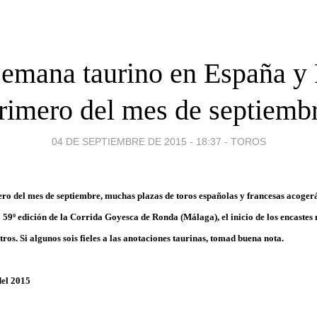
semana taurino en España y 
rimero del mes de septiemb
04 DE SEPTIEMBRE DE 2015 - 18:37
-
TOROS
ero del mes de septiembre, muchas plazas de toros españolas y francesas acoge
a 59º edición de la Corrida Goyesca de Ronda (Málaga), el inicio de los encastes
ros. Si algunos sois fieles a las anotaciones taurinas, tomad buena nota.
del 2015