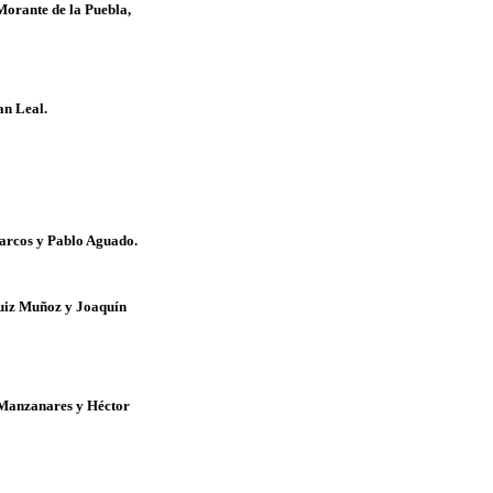
orante de la Puebla,
an Leal.
Marcos y Pablo Aguado.
Ruiz Muñoz y Joaquín
 Manzanares y Héctor