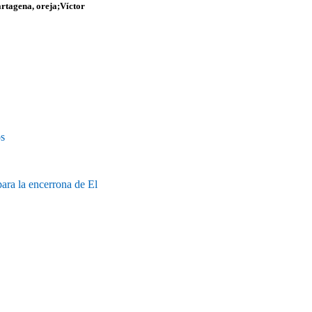
artagena
, oreja;
Víctor
s
ara la encerrona de El