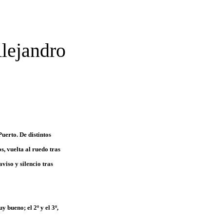
Alejandro
uerto. De distintos
s, vuelta al ruedo tras
aviso y silencio tras
uy bueno; el 2º y el 3º,