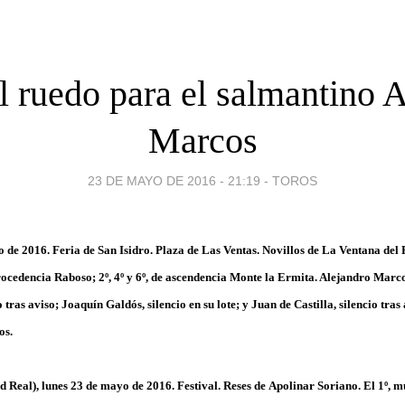
l ruedo para el salmantino 
Marcos
23 DE MAYO DE 2016 - 21:19
-
TOROS
 de 2016. Feria de San Isidro. Plaza de Las Ventas. Novillos de La Ventana del P
 procedencia Raboso; 2º, 4º y 6º, de ascendencia Monte la Ermita. Alejandro Marco
o tras aviso; Joaquín Galdós, silencio en su lote; y Juan de Castilla, silencio tras 
os.
d Real)
, lunes 23 de mayo de 2016. Festival. Reses de
Apolinar Soriano
. El 1º, m