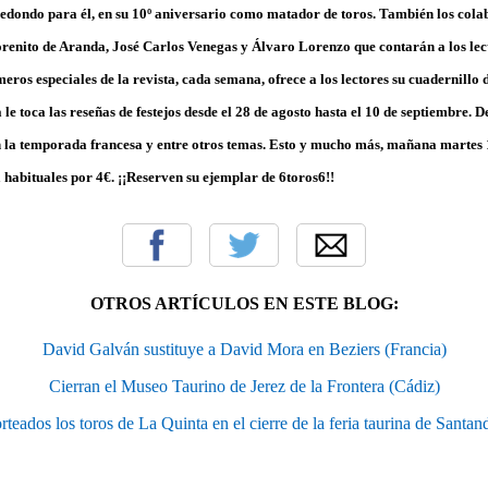
redondo para él, en su 10º aniversario como matador de toros. También los cola
renito de Aranda, José Carlos Venegas y Álvaro Lorenzo que contarán a los lec
ros especiales de la revista, cada semana, ofrece a los lectores su cuadernillo d
 le toca las reseñas de festejos desde el 28 de agosto hasta el 10 de septiembre. 
en la temporada francesa y entre otros temas. Esto y mucho más, mañana martes 
 habituales por 4€. ¡¡Reserven su ejemplar de 6toros6!!
OTROS ARTÍCULOS EN ESTE BLOG:
David Galván sustituye a David Mora en Beziers (Francia)
Cierran el Museo Taurino de Jerez de la Frontera (Cádiz)
rteados los toros de La Quinta en el cierre de la feria taurina de Santan