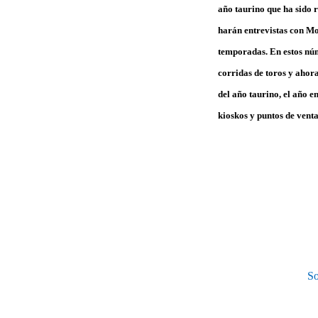
año taurino que ha sido 
harán entrevistas con Mo
temporadas. En estos núme
corridas de toros y ahora
del año taurino, el año 
kioskos y puntos de venta
So