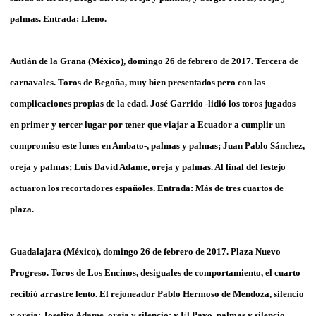
palmas. Entrada: Lleno.
Autlán de la Grana (México), domingo 26 de febrero de 2017. Tercera de
carnavales. Toros de Begoña, muy bien presentados pero con las
complicaciones propias de la edad. José Garrido -lidió los toros jugados
en primer y tercer lugar por tener que viajar a Ecuador a cumplir un
compromiso este lunes en Ambato-, palmas y palmas; Juan Pablo Sánchez,
oreja y palmas; Luis David Adame, oreja y palmas. Al final del festejo
actuaron los recortadores españoles. Entrada: Más de tres cuartos de
plaza.
Guadalajara (México), domingo 26 de febrero de 2017. Plaza Nuevo
Progreso. Toros de Los Encinos, desiguales de comportamiento, el cuarto
recibió arrastre lento. El rejoneador Pablo Hermoso de Mendoza, silencio
y oreja; Joselito Adame, oreja y silencio; y El Payo, palmas y silencio.