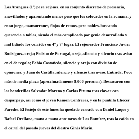
Los Aranguez (1º) para rejones, en su conjunto discretos de presencia,
anovillados y aparentando menos peso que los colocados en la romana, y
en su juego, mansurrones, flojos de remos, pero nobles, buscando
querencia a tablas, siendo el más complicado por genio desarrollado y
mal lidiado los corridos en 4º y 7º lugar. El rejoneador Francisco Javier
Rodríguez, oreja; Pedrito de Portugal, oreja, silencio y silencio tras aviso
en el de regalo; Fabio Castañeda, silencio y oreja con división de
opiniones; y Juan de Castilla, silencio y silencio tras aviso. Entrada: Poco
más de media plaza (aproximadamente 8.000 personas). Destacaron con
las banderillas Salvador Moreno y Carlos Pizutto tras clavar con
desparpajo, así como el joven Ramón Contreras, y en la puntilla Eliecer
Paredes. El festejo de este lunes ha quedado cerrado con Daniel Luque y
Rafael Orellana, mano a mano ante toros de Los Ramírez, tras la caída en
el cartel del pasado jueves del diestro Ginés Marín.