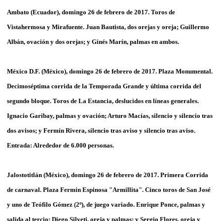
Ambato (Ecuador), domingo 26 de febrero de 2017. Toros de
Vistahermosa y Mirafuente. Juan Bautista, dos orejas y oreja; Guillermo
Albán, ovación y dos orejas; y Ginés Marín, palmas en ambos.
México D.F. (México), domingo 26 de febrero de 2017. Plaza Monumental.
Decimoséptima corrida de la Temporada Grande y última corrida del
segundo bloque. Toros de La Estancia, deslucidos en líneas generales.
Ignacio Garibay, palmas y ovación; Arturo Macías, silencio y silencio tras
dos avisos; y Fermín Rivera, silencio tras aviso y silencio tras aviso.
Entrada: Alrededor de 6.000 personas.
Jalostotitlán (México), domingo 26 de febrero de 2017. Primera Corrida
de carnaval. Plaza Fermín Espinosa "Armillita". Cinco toros de San José
y uno de Teófilo Gómez (2º), de juego variado. Enrique Ponce, palmas y
salida al tercio; Diego Silveti, oreja y palmas; y Sergio Flores, oreja y