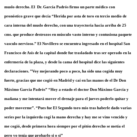
muslo derecho. El Dr. García Padrós firmo un parte médico con
pronóstico grave que decía “Herida por asta de toro en tercio medio de
cara interna del muslo derecho, con una trayectoria hacia arriba de 25
cms. que produce destrozos en músculo vasto interno y contusiona paquete
vasculo nervioso.” El Novillero se encuentra ingresado en el hospital San
Francisco de Asís de la capital donde fue trasladado tras ser operado en la
enfermería de la plaza, y desde la cama del hospital dice las siguientes
declaraciones. ”Voy mejorando poco a poco, ha sido una cogida muy
fuerte, gracias que me cogió en Madrid y caí en las manos de el Dr Don
Máximo García Padrós” “Hoy a estado el doctor Don Máximo García y
mañana y me intentará mover el drenaje para el jueves poderlo quitar y
poder moverme”. “Pues fue El Segundo toro mío tras haberle dado varias
series por la izquierda cogí la mano derecha y hay me se vino vencido y
me cogió, desde primera hora siempre por el pitón derecho se metía el
pero yo tenía que probarlo si o si”