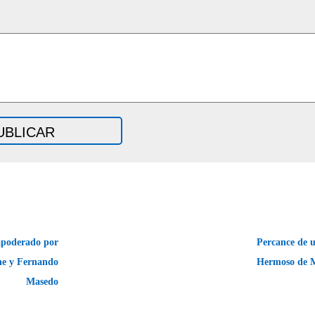
apoderado por
Percance de u
he y Fernando
Hermoso de 
Masedo