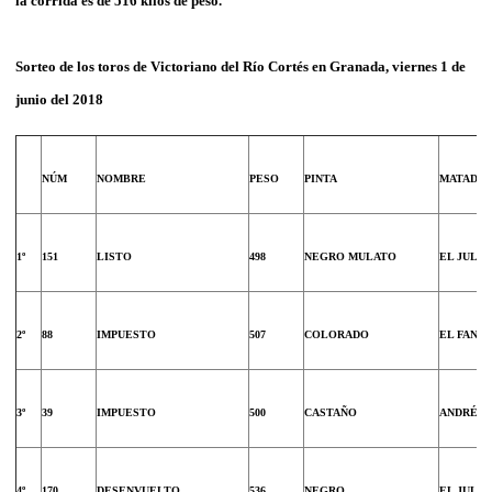
la corrida es de 516 kilos de peso.
Sorteo de los toros de Victoriano del Río Cortés en Granada, viernes 1 de
junio del 2018
NÚM
NOMBRE
PESO
PINTA
MATADO
1º
151
LISTO
498
NEGRO MULATO
EL JULI
2º
88
IMPUESTO
507
COLORADO
EL FANDI
3º
39
IMPUESTO
500
CASTAÑO
ANDRÉS 
4º
170
DESENVUELTO
536
NEGRO
EL JULI