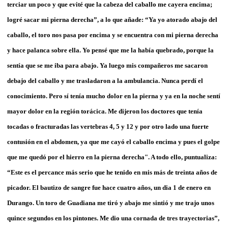
terciar un poco y que evité que la cabeza del caballo me cayera encima;
logré sacar mi pierna derecha”, a lo que añade: “Ya yo atorado abajo del
caballo, el toro nos pasa por encima y se encuentra con mi pierna derecha
y hace palanca sobre ella. Yo pensé que me la había quebrado, porque la
sentía que se me iba para abajo. Ya luego mis compañeros me sacaron
debajo del caballo y me trasladaron a la ambulancia. Nunca perdí el
conocimiento. Pero sí tenía mucho dolor en la pierna y ya en la noche sentí
mayor dolor en la región torácica. Me dijeron los doctores que tenía
tocadas o fracturadas las vertebras 4, 5 y 12 y por otro lado una fuerte
contusión en el abdomen, ya que me cayó el caballo encima y pues el golpe
que me quedó por el hierro en la pierna derecha". A todo ello, puntualiza:
“Este es el percance más serio que he tenido en mis más de treinta años de
picador. El bautizo de sangre fue hace cuatro años, un dia 1 de enero en
Durango. Un toro de Guadiana me tiró y abajo me sintió y me trajo unos
quince segundos en los pintones. Me dio una cornada de tres trayectorias”,