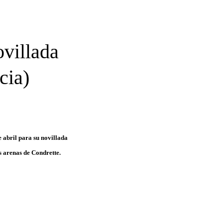
ovillada
cia)
e abril para su novillada
as arenas de Condrette.