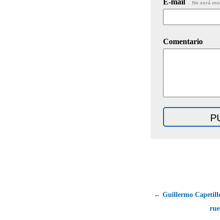
E-mail
No será mo
Comentario
← Guillermo Capetillo
rue