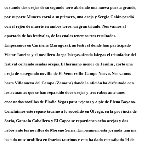
cortando dos orejas de su segundo toro abriendo una nueva puerta grande,
por su parte Munera cortó a su primero, una oreja y Sergio Galán perdió
con el rejón de muerte en ambos toros, un gran triunfo. Nos vamos al
apartado de los festivales, de los cuales tenemos tres resultados.
Empezamos en Cariñena (Zaragoza), un festival donde han participado
Víctor Janeiro y el novillero Jorge Isiegas, siendo Isiegas el triunfador del
festival cortando sendas orejas. El hermano menor de Jesulín , cortó una
oreja de su segundo novillo de El Ventorrillo-Campo Nuevo. Nos vamos
hasta Villanueva del Campo (Zamora) donde la afición ha disfrutado con
los actuantes que se han repartido doce orejas y tres rabos ante unos
encastados novillos de Eladio Vegas para rejones y a pie de Elena Boyano.
Concluimos este repaso taurino a lo sucedido en Ólvega, en la provincia de
Soria, Gonzalo Caballero y El Capea se repartieron ocho orejas y dos
rabos ante los novillos de Moreno Serna. En resumen, esta jornada taurina
ha sido muy prolífica en festejos taurinos y esto ha dado este sábado 14 de