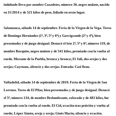
indultado lleva por nombre Cazadotes, número 36, negro mulato, nacido
en 11/2014 y de 521 kilos de peso, lidiado en sexto lugar.
Salamanca, sábado 14 de septiembre. Feria de la Virgen de la Vega. Toros
de Domingo Hernández (1º, 3º, 5º y 6º) y Garcigrande (2º y 4º), bien
presentados y de juego desigual. Destacó el lote 2º, 5º y 6º, número 119, de
nombre Barquito, negro mulato y de 541 kilos, premiado con la vuelta al
ruedo. Morante de la Puebla, bronca y bronca; El Juli, dos orejas y dos
orejas; Cayetano, silencio y dos orejas. Entrada: Casi lleno.
Valladolid, sábado 14 de septiembre de 2019. Feria de la Virgen de San
Lorenzo. Toros de El Pilar, bien presentados y de juego desigual. Destacó
el 5º, número 134, de nombre Deslumbrante, colorado y de 482 kilos, fue
premiado con la vuelta al ruedo. El Cid, ovación tras petición y vuelta al
ruedo; López Simón, oreja y oreja; Ginés Marín, silencio y ovación.