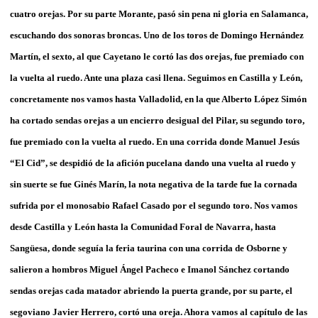
cuatro orejas. Por su parte Morante, pasó sin pena ni gloria en Salamanca,
escuchando dos sonoras broncas. Uno de los toros de Domingo Hernández
Martín, el sexto, al que Cayetano le cortó las dos orejas, fue premiado con
la vuelta al ruedo. Ante una plaza casi llena. Seguimos en Castilla y León,
concretamente nos vamos hasta Valladolid, en la que Alberto López Simón
ha cortado sendas orejas a un encierro desigual del Pilar, su segundo toro,
fue premiado con la vuelta al ruedo. En una corrida donde Manuel Jesús
“El Cid”, se despidió de la afición pucelana dando una vuelta al ruedo y
sin suerte se fue Ginés Marín, la nota negativa de la tarde fue la cornada
sufrida por el monosabio Rafael Casado por el segundo toro. Nos vamos
desde Castilla y León hasta la Comunidad Foral de Navarra, hasta
Sangüesa, donde seguía la feria taurina con una corrida de Osborne y
salieron a hombros Miguel Ángel Pacheco e Imanol Sánchez cortando
sendas orejas cada matador abriendo la puerta grande, por su parte, el
segoviano Javier Herrero, cortó una oreja. Ahora vamos al capítulo de las