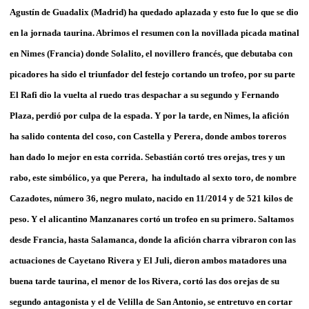
Agustín de Guadalix (Madrid) ha quedado aplazada y esto fue lo que se dio
en la jornada taurina. Abrimos el resumen con la novillada picada matinal
en Nimes (Francia) donde Solalito, el novillero francés, que debutaba con
picadores ha sido el triunfador del festejo cortando un trofeo, por su parte
El Rafi dio la vuelta al ruedo tras despachar a su segundo y Fernando
Plaza, perdió por culpa de la espada. Y por la tarde, en Nimes, la afición
ha salido contenta del coso, con Castella y Perera, donde ambos toreros
han dado lo mejor en esta corrida. Sebastián cortó tres orejas, tres y un
rabo, este simbólico, ya que Perera, ha indultado al sexto toro, de nombre
Cazadotes, número 36, negro mulato, nacido en 11/2014 y de 521 kilos de
peso. Y el alicantino Manzanares cortó un trofeo en su primero. Saltamos
desde Francia, hasta Salamanca, donde la afición charra vibraron con las
actuaciones de Cayetano Rivera y El Juli, dieron ambos matadores una
buena tarde taurina, el menor de los Rivera, cortó las dos orejas de su
segundo antagonista y el de Velilla de San Antonio, se entretuvo en cortar