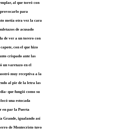
jemplar, al que toreó con
y provocarlo para
sto metía otra vez la cara
 muletazos de acusado
da de ver a un torero con
 capote, con el que hizo
anto crispado ante las
ó un varetazo en el
mostró muy receptiva a la
ndo al pie de la letra las
rdia- que fungió como su
olocó una estocada
r en par la Puerta
da Grande, igualando así
ierro de Montecristo tuvo