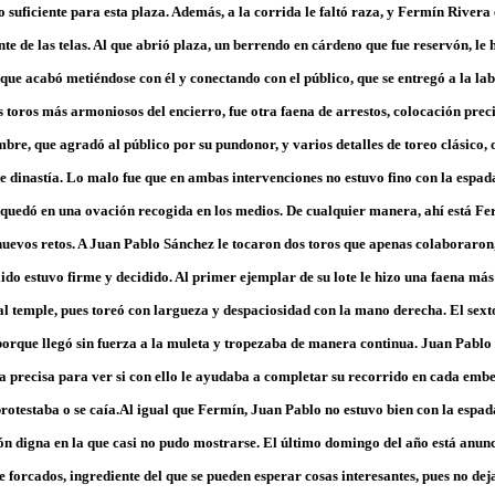
ío suficiente para esta plaza. Además, a la corrida le faltó raza, y Fermín River
e de las telas. Al que abrió plaza, un berrendo en cárdeno que fue reservón, le
, que acabó metiéndose con él y conectando con el público, que se entregó a la la
s toros más armoniosos del encierro, fue otra faena de arrestos, colocación preci
bre, que agradó al público por su pundonor, y varios detalles de toreo clásico, 
e dinastía. Lo malo fue que en ambas intervenciones no estuvo fino con la espada
y quedó en una ovación recogida en los medios. De cualquier manera, ahí está Fe
nuevos retos. A Juan Pablo Sánchez le tocaron dos toros que apenas colaboraron
álido estuvo firme y decidido. Al primer ejemplar de su lote le hizo una faena má
al temple, pues toreó con largueza y despaciosidad con la mano derecha. El sext
porque llegó sin fuerza a la muleta y tropezaba de manera continua. Juan Pablo 
a precisa para ver si con ello le ayudaba a completar su recorrido en cada embes
rotestaba o se caía.Al igual que Fermín, Juan Pablo no estuvo bien con la espad
 digna en la que casi no pudo mostrarse. El último domingo del año está anunc
e forcados, ingrediente del que se pueden esperar cosas interesantes, pues no deja