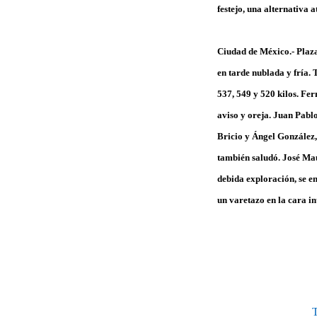
festejo, una alternativa
Ciudad de México.- Plaz
en tarde nublada y fría. 
537, 549 y 520 kilos. Fer
aviso y oreja. Juan Pablo
Bricio y Ángel González,
también saludó. José Maur
debida exploración, se e
un varetazo en la cara in
T