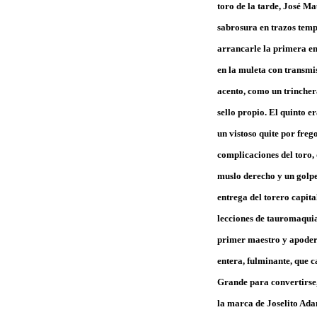
toro de la tarde, José Ma
sabrosura en trazos temp
arrancarle la primera emb
en la muleta con transmis
acento, como un trincher
sello propio. El quinto e
un vistoso quite por freg
complicaciones del toro,
muslo derecho y un golpe
entrega del torero capital
lecciones de tauromaquia
primer maestro y apodera
entera, fulminante, que c
Grande para convertirse,
la marca de Joselito Ada