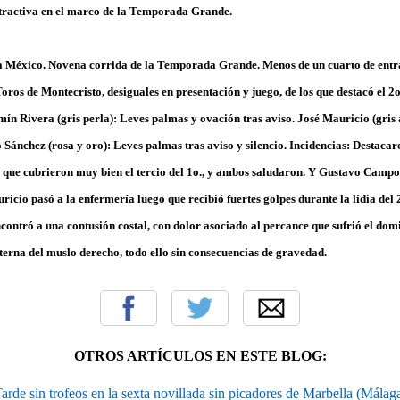
 atractiva en el marco de la Temporada Grande.
a México. Novena corrida de la Temporada Grande. Menos de un cuarto de entra
Toros de Montecristo, desiguales en presentación y juego, de los que destacó el 2o
mín Rivera (gris perla): Leves palmas y ovación tras aviso. José Mauricio (gris 
 Sánchez (rosa y oro): Leves palmas tras aviso y silencio. Incidencias: Destaca
 que cubrieron muy bien el tercio del 1o., y ambos saludaron. Y Gustavo Campos
icio pasó a la enfermería luego que recibió fuertes golpes durante la lidia del 2o
ncontró a una contusión costal, con dolor asociado al percance que sufrió el do
terna del muslo derecho, todo ello sin consecuencias de gravedad.
OTROS ARTÍCULOS EN ESTE BLOG:
arde sin trofeos en la sexta novillada sin picadores de Marbella (Málag