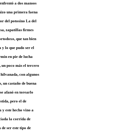
a enfrentó a dos mansos
 hizo una primera faena
bor del potosino La del
sa, zapatillas firmes
ortodoxo, que tan bien
 y lo que pudo ser el
rmín en pie de lucha
, un poco más el tercero
s hilvanada, con algunos
o, un castaño de buena
se afanó en torearlo
tida, pero el de
a y este hecho vino a
iada la corrida de
 de ser este tipo de