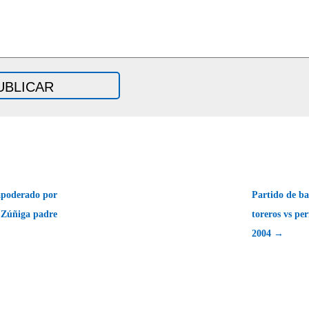
apoderado por
Partido de ba
 Zúñiga padre
toreros vs pe
2004 →