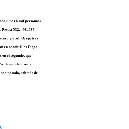
da (unas 6 mil personas)
. Pesos: 532, 498, 537,
acero y oro): Oreja tras
ron en banderillas Diego
 en el segundo, que
. de su lote, tras la
mingo pasado, además de
a)