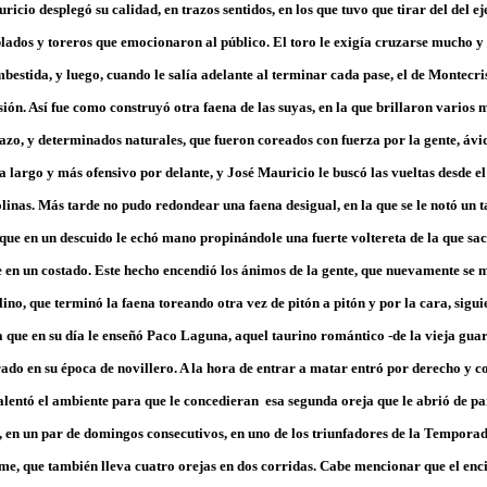
uricio desplegó su calidad, en trazos sentidos, en los que tuvo que tirar del del e
lados y toreros que emocionaron al público. El toro le exigía cruzarse mucho 
estida, y luego, cuando le salía adelante al terminar cada pase, el de Montecri
ión. Así fue como construyó otra faena de las suyas, en la que brillaron varios
azo, y determinados naturales, que fueron coreados con fuerza por la gente, ávi
ra largo y más ofensivo por delante, y José Mauricio le buscó las vueltas desde el
olinas. Más tarde no pudo redondear una faena desigual, en la que se le notó un t
 que en un descuido le echó mano propinándole una fuerte voltereta de la que sac
 en un costado. Este hecho encendió los ánimos de la gente, que nuevamente se 
ino, que terminó la faena toreando otra vez de pitón a pitón y por la cara, siguie
 que en su día le enseñó Paco Laguna, aquel taurino romántico -de la vieja gua
do en su época de novillero. A la hora de entrar a matar entró por derecho y c
alentó el ambiente para que le concedieran esa segunda oreja que le abrió de pa
 en un par de domingos consecutivos, en uno de los triunfadores de la Tempora
me, que también lleva cuatro orejas en dos corridas. Cabe mencionar que el enc