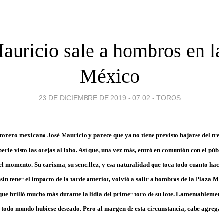
auricio sale a hombros en l
México
23 DE DICIEMBRE DE 2019 - 07:02
-
TOROS
torero mexicano José Mauricio y parece que ya no tiene previsto bajarse del tre
erle visto las orejas al lobo. Así que, una vez más, entró en comunión con el púb
el momento. Su carisma, su sencillez, y esa naturalidad que toca todo cuanto hac
, sin tener el impacto de la tarde anterior, volvió a salir a hombros de la Plaza 
 que brilló mucho más durante la lidia del primer toro de su lote. Lamentablem
ue todo mundo hubiese deseado. Pero al margen de esta circunstancia, cabe agreg