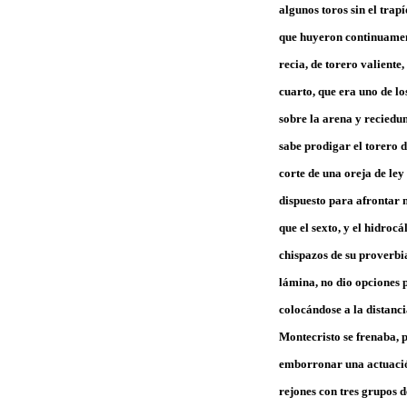
algunos toros sin el trap
que huyeron continuament
recia, de torero valiente
cuarto, que era uno de lo
sobre la arena y reciedum
sabe prodigar el torero d
corte de una oreja de le
dispuesto para afrontar 
que el sexto, y el hidroc
chispazos de su proverbi
lámina, no dio opciones 
colocándose a la distanci
Montecristo se frenaba, p
emborronar una actuación
rejones con tres grupos d