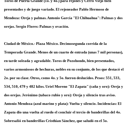
Toros de Puerta Grande (1o. y 4o.) para rejones y Cerro Viejo bien
presentados y de juego variado. El rejoneador Pablo Hermoso de
Mendoza: Oreja y palmas. Antonio García "El Chihuahua": Palmas y dos
orejas. Sergio Flores: Palmas y ovación.
Ciudad de México.- Plaza México. Decimosegunda corrida de la
Temporada Grande. Menos de un cuarto de entrada (unas 7 mil personas),
en tarde soleada y agradable. Toros de Pozohondo, bien presentados,
varios armoniosos de hechuras, nobles en su conjunto, de los que destacó el
2o. por su clase. Otros, como 4o. y 5o. fueron deslucidos. Pesos: 551, 533,
534, 510, 479 y 482 kilos. Uriel Moreno "El Zapata" (caña y oro): Oreja y
dos orejas. Jerónimo (tabaco rubio y oro): Oreja y silencio tras aviso.
Antonio Mendoza (azul marino y plata): Vuelta y silencio. Incidencias: El
Zapata dio una vuelta al ruedo el concluir el tercio de banderillas del 4o.
Sobresalió en banderillas Cristhian Sánchez, que saludó en el 5o.