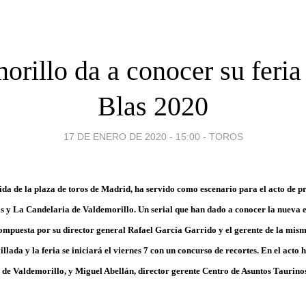
orillo da a conocer su feria
Blas 2020
17 DE ENERO DE 2020 - 15:00
-
TOROS
da de la plaza de toros de Madrid, ha servido como escenario para el acto de pr
s y La Candelaria de Valdemorillo. Un serial que han dado a conocer la nueva 
ompuesta por su director general Rafael García Garrido y el gerente de la mis
lada y la feria se iniciará el viernes 7 con un concurso de recortes. En el acto 
e de Valdemorillo, y Miguel Abellán, director gerente Centro de Asuntos Taurin