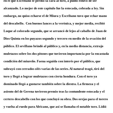
en el que Escribano le perdió la cara al toro, a punto estuvo de ser
alcanzado. Lo mejor de este capítulo fue la estocada, cobrada a ley. Sin
embargo, no quiso echarse el de Miura y Escribano tuvo que echar mano
del descabello. Con buenos lances a la verónica, y mejor media, recibió
Luque al colorado segundo, que se arrancó de lejos al caballo de Juan de
Dios Quinta en los puyazos segundo y tercero en medio de la ovación del
público. El sevillano brindó al público y, en la media distancia, extrajo
muletazos sobre los dos pitones que tuvieron importancia por la encastada
condición del miureño. Faena seguida con interés por el público, que
subrayó con cerrados olés varias de las series. Al natural tragó, tiró del
toro y llegó a lograr muletazos con cierta hondura. Con el toro ya
dominado llegó a gustarse también sobre la diestra. La firmeza y el
asiento del de Gerena tuvieron premio tras la contundente estocada y el
certero descabello con los que concluyó su obra. Dos orejas para el torero
y vuelta al ruedo para Africano, que así se llamaba el notable toro. Lidió