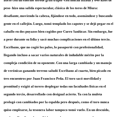
abrió con un enorme torode gran trapío -con mucha alzada y 640 kilos de
peso- hizo una salida espectacular, clásica de los toros de Miura:
desafiante, moviendo la cabeza, fijándose en todo, asomándose y buscando
gente en el callejón. Luego, tomó templado los capotes y se dejó pegar en el
caballo en dos puyazos bien cogidos por Curro Sanlúcar. Sin embargo, fue
a peor durante su lidia y sacó muchas complicaciones en el último tercio.
Escribano, que no cogió los palos, lo pasaportó con profesionalidad,
llegando incluso a sacar varios naturales de indudable mérito por la
compleja condición de su oponente. Con una larga cambiada y un manojo
de verónicas ganando terreno saludó Escribano al cuarto, bien picado en
tres encuentros por Juan Francisco Peña. El toro sacó movilidad y
prontitud y exigió al torero desplegar todas sus facultades físicas en el
segundo tercio, desarrollado con desigual acierto. Ya con la muleta
prologó con cambiados por la espalda pero después, como el toro nunca
quiso emplearse, la tesonera labor tampoco tomó vuelo. En un descuido,