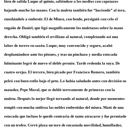
bien de salida Luque al quinto, saliéndose a los medios con capotazos
bajando mucho las manos. Con la muleta también fue “haciendo” al toro,
enseñándole a embestir. El de Miura, con fondo, persiguió con celo el
engaño de Daniel, que ligó magníficamente los muletazos sobre la mano
derecha. Obligó también el sevillano al natural, completando así una
labor de torero en sazón. Luque, muy convencido y seguro, acabó
desplantándose ante los pitones, y tras un pinchazo y media estocada
fulminante logró de nuevo el doble premio. Tarde redonda la suya. De
cuatro orejas. El tercero, bien picado por Francisco Romero, también
peleó con buen estilo bajo el peto. Lo había saludado antes con decisión su
matador, Pepe Moral, que se dobló toreramente de primeras con la
muleta. Después lo mejor llegó toreando al natural, donde por momentos
templó con mucha sutileza las nobles embestidas del miura. Mató de una
estocada que incluso le quedó contraria de tanto atracarse y fue premiado
con un trofeo. Cerró plaza un toro de encastada movilidad, humillador,