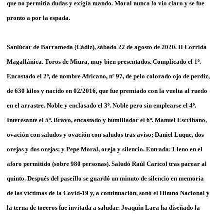
que no permitía dudas y exigía mando. Moral nunca lo vio claro y se fue
pronto a por la espada.
Sanlúcar de Barrameda (Cádiz), sábado 22 de agosto de 2020. II Corrida
Magallánica. Toros de Miura, muy bien presentados. Complicado el 1º.
Encastado el 2º, de nombre Africano, nº 97, de pelo colorado ojo de perdiz,
de 630 kilos y nacido en 02/2016, que fue premiado con la vuelta al ruedo
en el arrastre. Noble y enclasado el 3º. Noble pero sin emplearse el 4º.
Interesante el 5º. Bravo, encastado y humillador el 6º. Manuel Escribano,
ovación con saludos y ovación con saludos tras aviso; Daniel Luque, dos
orejas y dos orejas; y Pepe Moral, oreja y silencio. Entrada: Lleno en el
aforo permitido (sobre 980 personas). Saludó Raúl Caricol tras parear al
quinto. Después del paseíllo se guardó un minuto de silencio en memoria
de las víctimas de la Covid-19 y, a continuación, sonó el Himno Nacional y
la terna de toreros fue invitada a saludar. Joaquín Lara ha diseñado la