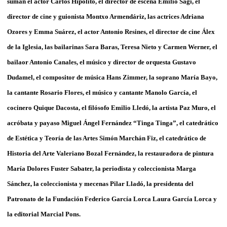
suman el actor Carlos Hipólito, el director de escena Emilio Sagi, el
director de cine y guionista Montxo Armendáriz, las actrices Adriana
Ozores y Emma Suárez, el actor Antonio Resines, el director de cine Álex
de la Iglesia, las bailarinas Sara Baras, Teresa Nieto y Carmen Werner, el
bailaor Antonio Canales, el músico y director de orquesta Gustavo
Dudamel, el compositor de música Hans Zimmer, la soprano María Bayo,
la cantante Rosario Flores, el músico y cantante Manolo García, el
cocinero Quique Dacosta, el filósofo Emilio Lledó, la artista Paz Muro, el
acróbata y payaso Miguel Ángel Fernández “Tinga Tinga”, el catedrático
de Estética y Teoría de las Artes Simón Marchán Fiz, el catedrático de
Historia del Arte Valeriano Bozal Fernández, la restauradora de pintura
María Dolores Fuster Sabater, la periodista y coleccionista Marga
Sánchez, la coleccionista y mecenas Pilar Lladó, la presidenta del
Patronato de la Fundación Federico García Lorca Laura García Lorca y
la editorial Marcial Pons.