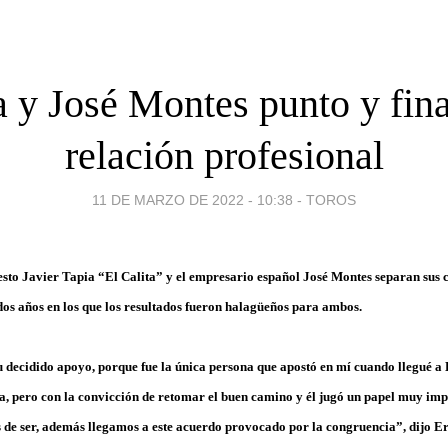
a y José Montes punto y fina
relación profesional
11 DE MARZO DE 2022 - 10:38
-
TOROS
sto Javier Tapia “El Calita” y el empresario español José Montes separan sus
os años en los que los resultados fueron halagüeños para ambos.
 decidido apoyo, porque fue la única persona que apostó en mí cuando llegué a
ra, pero con la convicción de retomar el buen camino y él jugó un papel muy imp
e ser, además llegamos a este acuerdo provocado por la congruencia”, dijo Er