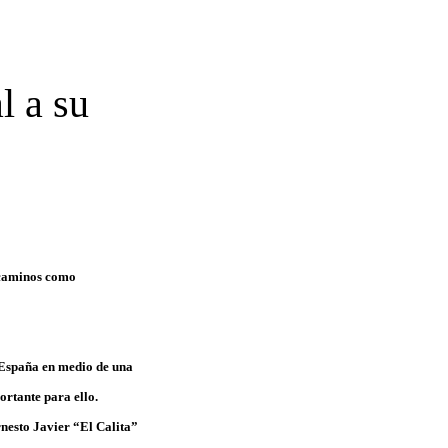
l a su
 caminos como
 España en medio de una
ortante para ello.
nesto Javier “El Calita”