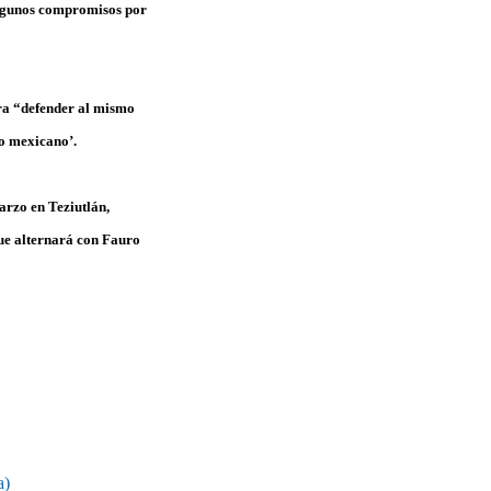
algunos compromisos por
ra “defender al mismo
ro mexicano’.
arzo en Teziutlán,
ue alternará con Fauro
a)