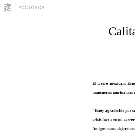
PCCTOROS
Calit
El torero mexicano Erne
mancuerna taurina tras d
“Estoy agradecido por su
crisis fuerte en mi carre
Amigos nunca dejaremos d