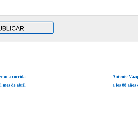
r una corrida
Antonio Vázq
l mes de abril
a los 88 años