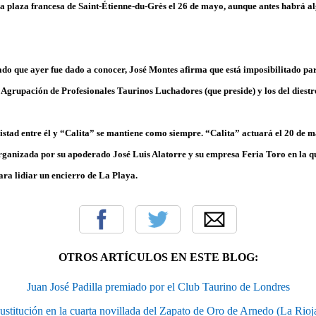
la plaza francesa de Saint-Étienne-du-Grès el 26 de mayo, aunque antes habrá 
do que ayer fue dado a conocer, José Montes afirma que está imposibilitado pa
a Agrupación de Profesionales Taurinos Luchadores (que preside) y los del diest
istad entre él y “Calita” se mantiene como siempre. “Calita” actuará el 20 de m
rganizada por su apoderado José Luis Alatorre y su empresa Feria Toro en la q
ara lidiar un encierro de La Playa.
OTROS ARTÍCULOS EN ESTE BLOG:
Juan José Padilla premiado por el Club Taurino de Londres
ustitución en la cuarta novillada del Zapato de Oro de Arnedo (La Rioj