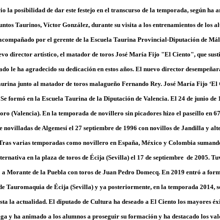
rio la posibilidad de dar este festejo en el transcurso de la temporada, según ha 
untos Taurinos, Víctor González, durante su visita a los entrenamientos de los
acompañado por el gerente de la Escuela Taurina Provincial-Diputación de Mál
vo director artístico, el matador de toros José María Fijo "El Ciento", que sus
ado le ha agradecido su dedicación en estos años. El nuevo director desempeñará
urina junto al matador de toros malagueño Fernando Rey. José María Fijo ‘El 
 Se formó en la Escuela Taurina de la Diputación de Valencia. El 24 de junio de 
oro (Valencia). En la temporada de novillero sin picadores hizo el paseíllo en 6
de novilladas de Algemesí el 27 septiembre de 1996 con novillos de Jandilla y al
Tras varias temporadas como novillero en España, México y Colombia sumando
ternativa en la plaza de toros de Écija (Sevilla) el 17 de septiembre de 2005. 
o a Morante de la Puebla con toros de Juan Pedro Domecq. En 2019 entró a for
de Tauromaquia de Écija (Sevilla) y ya posteriormente, en la temporada 2014, se
ta la actualidad. El diputado de Cultura ha deseado a El Ciento los mayores éxit
a y ha animado a los alumnos a proseguir su formación y ha destacado los valo