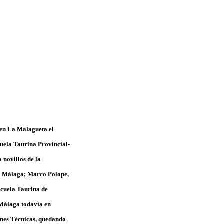
l en La Malagueta el
uela Taurina Provincial-
 novillos de la
de Málaga; Marco Polope,
scuela Taurina de
 Málaga todavía en
ones Técnicas, quedando