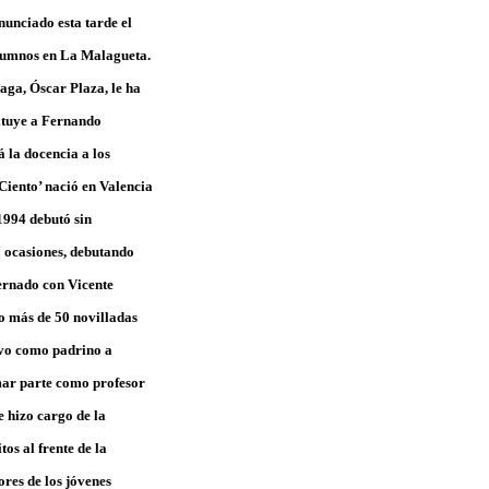
anunciado esta tarde el
 alumnos en La Malagueta.
aga, Óscar Plaza, le ha
tituye a Fernando
 la docencia a los
Ciento’ nació en Valencia
1994 debutó sin
7 ocasiones, debutando
ternado con Vicente
 más de 50 novilladas
Tuvo como padrino a
mar parte como profesor
 hizo cargo de la
os al frente de la
res de los jóvenes