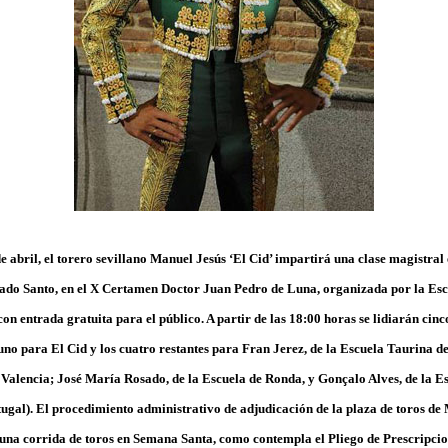
e abril, el torero sevillano Manuel Jesús ‘El Cid’ impartirá una clase magistra
bado Santo, en el X Certamen Doctor Juan Pedro de Luna, organizada por la Esc
n entrada gratuita para el público. A partir de las 18:00 horas se lidiarán cinco
uno para El Cid y los cuatro restantes para Fran Jerez, de la Escuela Taurina 
 Valencia; José María Rosado, de la Escuela de Ronda, y Gonçalo Alves, de la E
tugal). El procedimiento administrativo de adjudicación de la plaza de toros de
una corrida de toros en Semana Santa, como contempla el Pliego de Prescripci