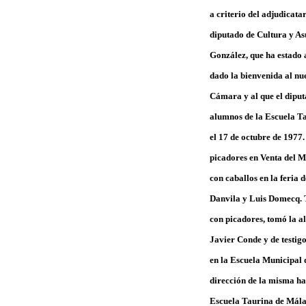
a criterio del adjudicata
diputado de Cultura y As
González, que ha estado 
dado la bienvenida al nue
Cámara y al que el diput
alumnos de la Escuela Ta
el 17 de octubre de 1977.
picadores en Venta del M
con caballos en la feria 
Danvila y Luis Domecq. 
con picadores, tomó la al
Javier Conde y de testig
en la Escuela Municipal 
dirección de la misma has
Escuela Taurina de Málag