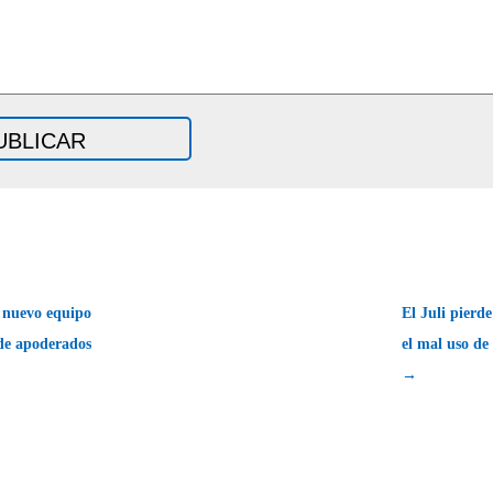
 nuevo equipo
El Juli pierd
de apoderados
el mal uso de
→