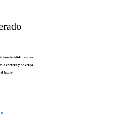
erado
ita han decidido romper
r la carrera y de ver la
el futuro.
co