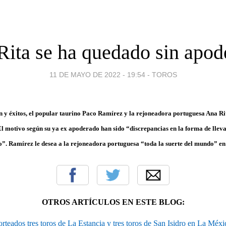
Rita se ha quedado sin apod
11 DE MAYO DE 2022 - 19:54
-
TOROS
n y éxitos, el popular taurino Paco Ramírez y la rejoneadora portuguesa Ana R
El motivo según su ya ex apoderado han sido “discrepancias en la forma de lleva
ro”. Ramírez le desea a la rejoneadora portuguesa “toda la suerte del mundo” en 
OTROS ARTÍCULOS EN ESTE BLOG:
orteados tres toros de La Estancia y tres toros de San Isidro en La Méxi