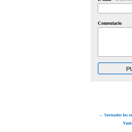
Comentario
← Sorteados los t
Ymbr