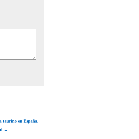
a taurino en España,
rú →