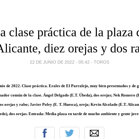
 clase práctica de la plaza 
Alicante, diez orejas y dos r
22 DE JUNIO DE 2022 - 05:42
-
TOROS
nio de 2022. Clase práctica. Erales de El Parralejo, muy bien presentados y de g
nador común de la clase. Ángel Delgado (E.T. Úbeda), dos orejas; Nek Romero (E.
dos orejas y rabo; Javier Poley (E. T. Huesca), oreja; Kevin Alcolado (E.T. Alican
edo), dos orejas. Entrada: Media plaza en tarde de mucho ambiente y gente joven