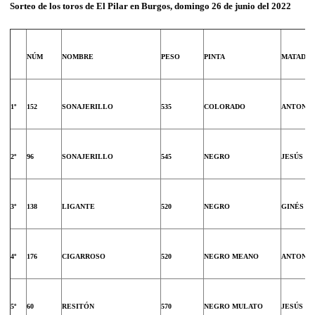
Sorteo de los toros
de El Pilar en Burgos
, domingo 26 de junio del 2022
NÚM
NOMBRE
PESO
PINTA
MATADO
1º
152
SONAJERILLO
535
COLORADO
ANTONIO
2º
96
SONAJERILLO
545
NEGRO
JESÚS M
3º
138
LIGANTE
520
NEGRO
GINÉS M
4º
176
CIGARROSO
520
NEGRO MEANO
ANTONIO
5º
60
RESITÓN
570
NEGRO MULATO
JESÚS M