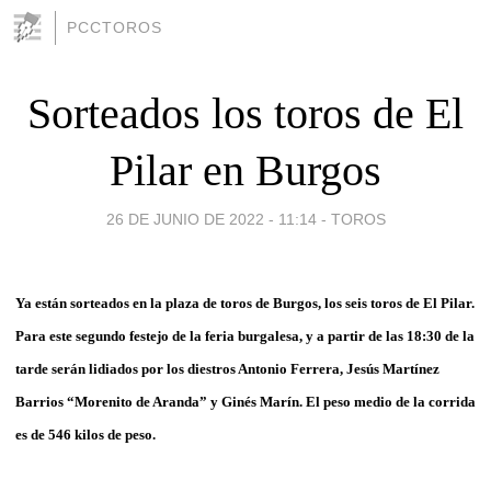
PCCTOROS
Sorteados los toros de El
Pilar en Burgos
26 DE JUNIO DE 2022 - 11:14
-
TOROS
Ya están sorteados en la plaza de toros
de
Burgos
, los seis toros
de El Pilar.
Para este segundo festejo de la feria burgalesa, y a partir de las 18:30 de la
tarde serán lidiados por
los diestros Antonio Ferrera, Jesús Martínez
Barrios “Morenito de Aranda” y Ginés Marín
.
El peso medio de la corrida
es de 546 kilos de peso.