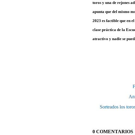
toros y una de rejones a
apunta que del mismo mod
2023 es factible que en 
clase práctica de la Esc
atractivo y nadie se pued
F
Ant
Sorteados los toro
0 COMENTARIOS