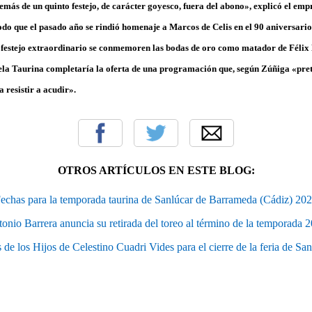
demás de un quinto festejo, de carácter goyesco, fuera del abono», explicó el e
o que el pasado año se rindió homenaje a Marcos de Celis en el 90 aniversario 
el festejo extraordinario se conmemoren las bodas de oro como matador de Félix
uela Taurina completaría la oferta de una programación que, según Zúñiga «pr
a resistir a acudir».
OTROS ARTÍCULOS EN ESTE BLOG:
echas para la temporada taurina de Sanlúcar de Barrameda (Cádiz) 20
onio Barrera anuncia su retirada del toreo al término de la temporada 
s de los Hijos de Celestino Cuadri Vides para el cierre de la feria de Sa