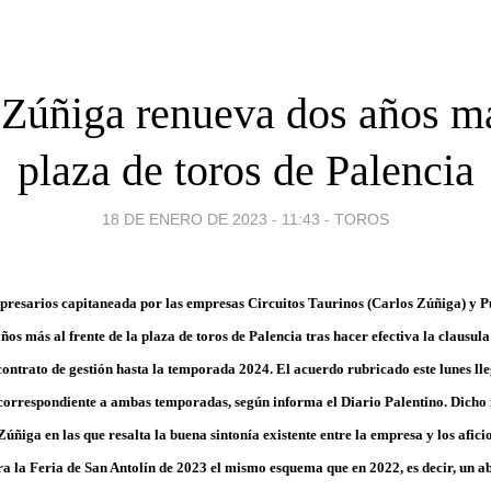
 Zúñiga renueva dos años má
plaza de toros de Palencia
18 DE ENERO DE 2023 - 11:43
-
TOROS
resarios capitaneada por las empresas Circuitos Taurinos (Carlos Zúñiga) y Pu
os más al frente de la plaza de toros de Palencia tras hacer efectiva la clausula 
contrato de gestión hasta la temporada 2024. El acuerdo rubricado este lunes lle
correspondiente a ambas temporadas, según informa el Diario Palentino. Dicho 
úñiga en las que resalta la buena sintonía existente entre la empresa y los afici
a la Feria de San Antolín de 2023 el mismo esquema que en 2022, es decir, un ab