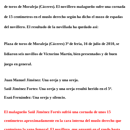
de toros de Moraleja (Cáceres). El novillero malagueño sufre una cornada
de 15 centímetros en el muslo derecho según ha dicho el mozo de espadas
del novillero. El resultado de la novillada ha quedado así:
Plaza de toros de Moraleja (Cáceres) 3º de feria, 16 de julio de 2010, se
lidiaron seis novillos de Victorino Martín, bien presentados y de buen
juego en general.
Juan Manuel Jiménez: Una oreja y una oreja.
Saúl Jiménez Fortes: Una oreja y una oreja resultó herido en el 5º.
Esaú Fernández: Una oreja y silencio.
El malagueño Saúl Jiménez Fortés sufrió una cornada de unos 15
centímetros aproximadamente en la cara interna del muslo derecho que
contusiona la vena femoral. El novillero, que aguantó en el ruedo hasta