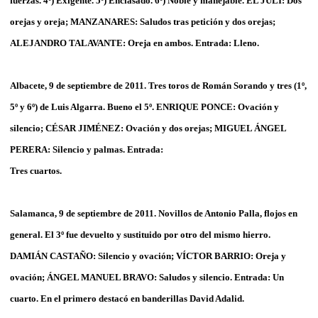
fuerzas. 4º) Exigente. 5º) Enclasado. 6º) Noble y manejable. EL JULI: Dos
orejas y oreja; MANZANARES: Saludos tras petición y dos orejas;
ALEJANDRO TALAVANTE: Oreja en ambos. Entrada: Lleno.
Albacete, 9 de septiembre de 2011. Tres toros de Román Sorando y tres (1º,
5º y 6º) de Luis Algarra. Bueno el 5º. ENRIQUE PONCE: Ovación y
silencio; CÉSAR JIMÉNEZ: Ovación y dos orejas; MIGUEL ÁNGEL
PERERA: Silencio y palmas. Entrada:
Tres cuartos.
Salamanca, 9 de septiembre de 2011. Novillos de Antonio Palla, flojos en
general. El 3º fue devuelto y sustituido por otro del mismo hierro.
DAMIÁN CASTAÑO: Silencio y ovación; VÍCTOR BARRIO: Oreja y
ovación; ÁNGEL MANUEL BRAVO: Saludos y silencio. Entrada: Un
cuarto. En el primero destacó en banderillas David Adalid.