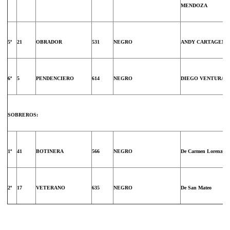
MENDOZA
5º
21
OBRADOR
531
NEGRO
ANDY CARTAGENA
6º
5
PENDENCIERO
614
NEGRO
DIEGO VENTURA
SOBREROS:
1º
41
BOTINERA
566
NEGRO
De Carmen Lorenzo C
2º
17
VETERANO
635
NEGRO
De San Mateo