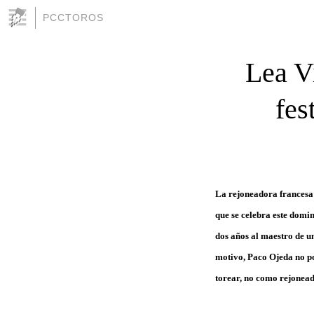
PCCTOROS
Lea Vi
fes
La rejoneadora francesa 
que se celebra este domin
dos años al maestro de u
motivo, Paco Ojeda no po
torear, no como rejonead