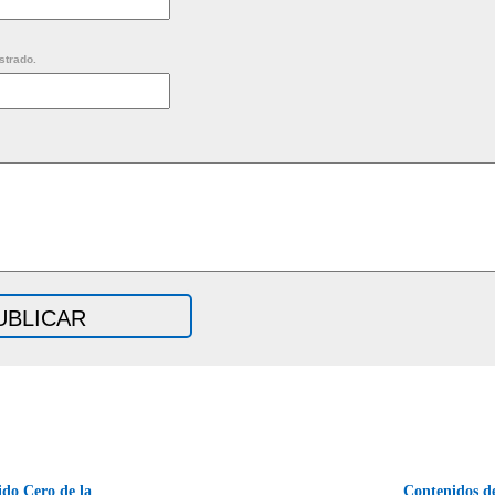
strado.
do Cero de la
Contenidos d