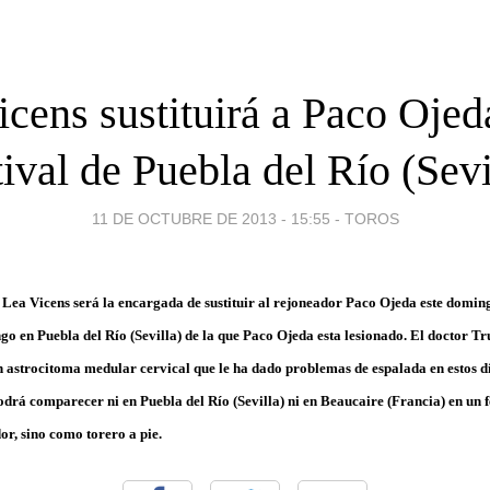
cens sustituirá a Paco Ojed
tival de Puebla del Río (Sevi
11 DE OCTUBRE DE 2013 - 15:55
-
TOROS
Lea Vicens será la encargada de sustituir al rejoneador Paco Ojeda este domingo
go en Puebla del Río (Sevilla) de la que Paco Ojeda esta lesionado. El doctor T
n astrocitoma medular cervical que le ha dado problemas de espalada en estos dí
drá comparecer ni en Puebla del Río (Sevilla) ni en Beaucaire (Francia) en un f
or, sino como torero a pie.