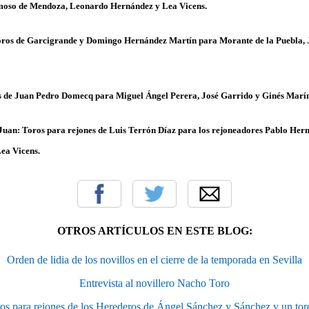
moso de Mendoza, Leonardo Hernández y Lea Vicens.
Toros de Garcigrande y Domingo Hernández Martín para Morante de la Puebla, J
os de Juan Pedro Domecq para Miguel Ángel Perera, José Garrido y Ginés Marí
 Juan: Toros para rejones de Luis Terrón Díaz para los rejoneadores Pablo He
ea Vicens.
OTROS ARTÍCULOS EN ESTE BLOG:
Orden de lidia de los novillos en el cierre de la temporada en Sevilla
Entrevista al novillero Nacho Toro
ros para rejones de los Herederos de Ángel Sánchez y Sánchez y un toro