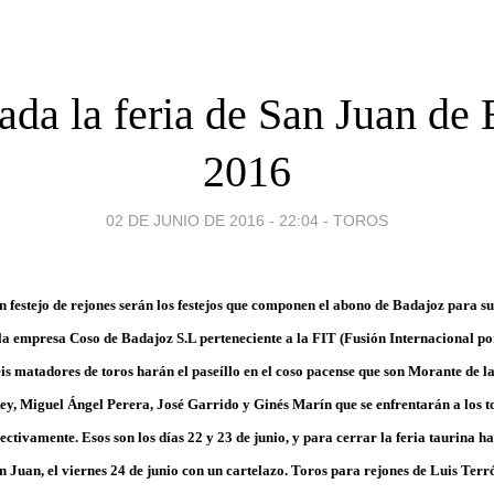
ada la feria de San Juan de
2016
02 DE JUNIO DE 2016 - 22:04
-
TOROS
n festejo de rejones serán los festejos que componen el abono de Badajoz para s
a empresa Coso de Badajoz S.L perteneciente a la FIT (Fusión Internacional p
eis matadores de toros harán el paseíllo en el coso pacense que son Morante de l
ey, Miguel Ángel Perera, José Garrido y Ginés Marín que se enfrentarán a los 
tivamente. Esos son los días 22 y 23 de junio, y para cerrar la feria taurina h
an Juan, el viernes 24 de junio con un cartelazo. Toros para rejones de Luis Terr