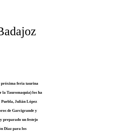
 Badajoz
u próxima feria taurina
or la Tauromaquia) los ha
a Puebla, Julián López
toros de Garcigrande y
ay preparado un festejo
ón Díaz para los