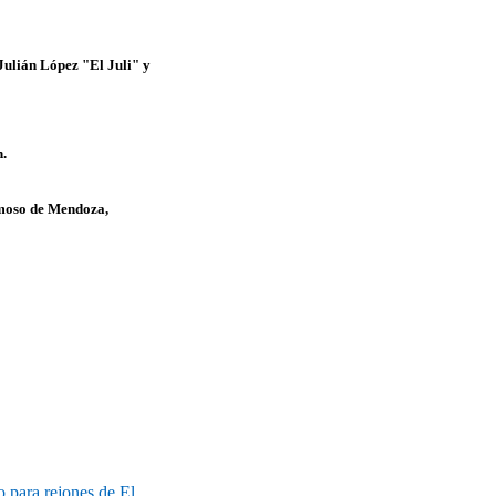
ulián López "El Juli" y
n.
rmoso de Mendoza,
 para rejones de El