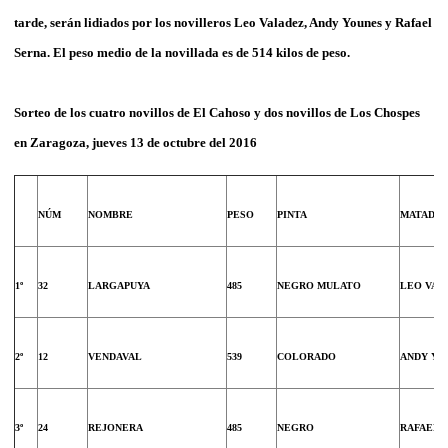
tarde, serán lidiados por
los novilleros
Leo Valadez, Andy Younes y Rafael
Serna
. El peso medio de la novillada es de 514 kilos de peso.
Sorteo de los cuatro novillos
de El Cahoso y dos novillos de Los Chospes
en Zaragoza
, jueves 13 de octubre del 2016
NÚM
NOMBRE
PESO
PINTA
MATADO
1º
32
LARGAPUYA
485
NEGRO MULATO
LEO VAL
2º
12
VENDAVAL
539
COLORADO
ANDY YO
3º
24
REJONERA
485
NEGRO
RAFAEL 