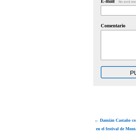
E-mail
No será mo
Comentario
← Damián Castaño cort
en el festival de Mon