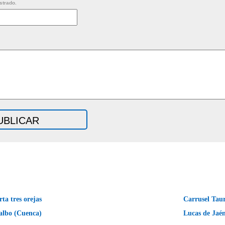
strado.
a tres orejas
Carrusel Taur
talbo (Cuenca)
Lucas de Jaé