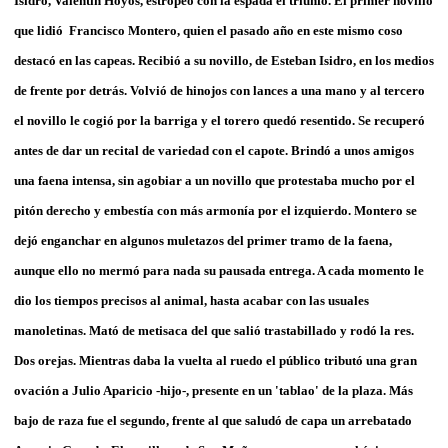
Isidro, Valentín Hoyos, estropeó con la espada el triunfo. El primer novillo
que lidió Francisco Montero, quien el pasado año en este mismo coso
destacó en las capeas. Recibió a su novillo, de Esteban Isidro, en los medios
de frente por detrás. Volvió de hinojos con lances a una mano y al tercero
el novillo le cogió por la barriga y el torero quedó resentido. Se recuperó
antes de dar un recital de variedad con el capote. Brindó a unos amigos
una faena intensa, sin agobiar a un novillo que protestaba mucho por el
pitón derecho y embestía con más armonía por el izquierdo. Montero se
dejó enganchar en algunos muletazos del primer tramo de la faena,
aunque ello no mermó para nada su pausada entrega. A cada momento le
dio los tiempos precisos al animal, hasta acabar con las usuales
manoletinas. Mató de metisaca del que salió trastabillado y rodó la res.
Dos orejas. Mientras daba la vuelta al ruedo el público tributó una gran
ovación a Julio Aparicio -hijo-, presente en un 'tablao' de la plaza. Más
bajo de raza fue el segundo, frente al que saludó de capa un arrebatado