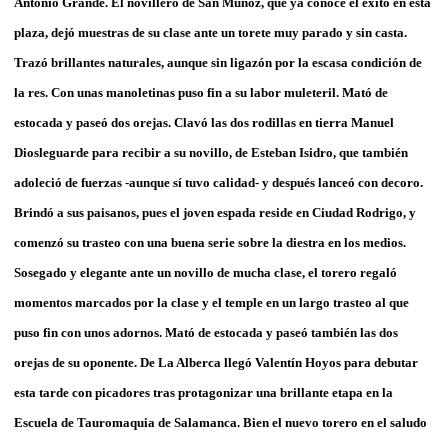
Antonio Grande. El novillero de San Muñoz, que ya conoce el éxito en esta
plaza, dejó muestras de su clase ante un torete muy parado y sin casta.
Trazó brillantes naturales, aunque sin ligazón por la escasa condición de
la res. Con unas manoletinas puso fin a su labor muleteril. Mató de
estocada y paseó dos orejas. Clavó las dos rodillas en tierra Manuel
Diosleguarde para recibir a su novillo, de Esteban Isidro, que también
adoleció de fuerzas -aunque sí tuvo calidad- y después lanceó con decoro.
Brindó a sus paisanos, pues el joven espada reside en Ciudad Rodrigo, y
comenzó su trasteo con una buena serie sobre la diestra en los medios.
Sosegado y elegante ante un novillo de mucha clase, el torero regaló
momentos marcados por la clase y el temple en un largo trasteo al que
puso fin con unos adornos. Mató de estocada y paseó también las dos
orejas de su oponente. De La Alberca llegó Valentín Hoyos para debutar
esta tarde con picadores tras protagonizar una brillante etapa en la
Escuela de Tauromaquia de Salamanca. Bien el nuevo torero en el saludo