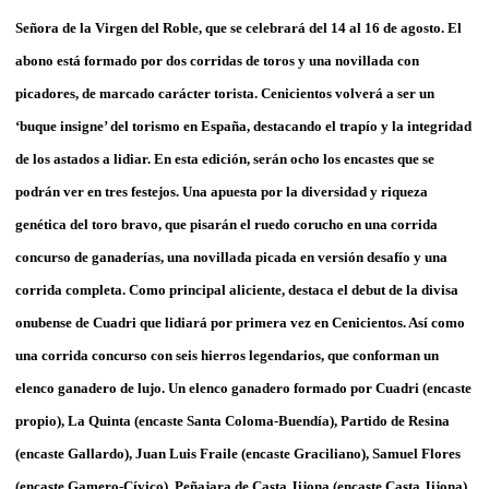
Señora de la Virgen del Roble, que se celebrará del 14 al 16 de agosto. El
abono está formado por dos corridas de toros y una novillada con
picadores, de marcado carácter torista. Cenicientos volverá a ser un
‘buque insigne’ del torismo en España, destacando el trapío y la integridad
de los astados a lidiar. En esta edición, serán ocho los encastes que se
podrán ver en tres festejos. Una apuesta por la diversidad y riqueza
genética del toro bravo, que pisarán el ruedo corucho en una corrida
concurso de ganaderías, una novillada picada en versión desafío y una
corrida completa. Como principal aliciente, destaca el debut de la divisa
onubense de Cuadri que lidiará por primera vez en Cenicientos. Así como
una corrida concurso con seis hierros legendarios, que conforman un
elenco ganadero de lujo. Un elenco ganadero formado por Cuadri (encaste
propio), La Quinta (encaste Santa Coloma-Buendía), Partido de Resina
(encaste Gallardo), Juan Luis Fraile (encaste Graciliano), Samuel Flores
(encaste Gamero-Cívico), Peñajara de Casta Jijona (encaste Casta Jijona),