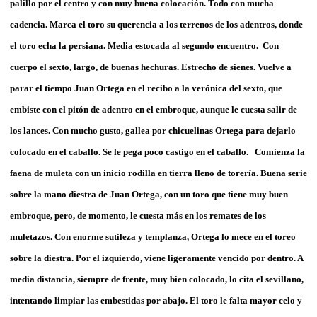
palillo por el centro y con muy buena colocación. Todo con mucha
cadencia. Marca el toro su querencia a los terrenos de los adentros, donde
el toro echa la persiana. Media estocada al segundo encuentro. Con
cuerpo el sexto, largo, de buenas hechuras. Estrecho de sienes. Vuelve a
parar el tiempo Juan Ortega en el recibo a la verónica del sexto, que
embiste con el pitón de adentro en el embroque, aunque le cuesta salir de
los lances. Con mucho gusto, gallea por chicuelinas Ortega para dejarlo
colocado en el caballo. Se le pega poco castigo en el caballo. Comienza la
faena de muleta con un inicio rodilla en tierra lleno de torería. Buena serie
sobre la mano diestra de Juan Ortega, con un toro que tiene muy buen
embroque, pero, de momento, le cuesta más en los remates de los
muletazos. Con enorme sutileza y templanza, Ortega lo mece en el toreo
sobre la diestra. Por el izquierdo, viene ligeramente vencido por dentro. A
media distancia, siempre de frente, muy bien colocado, lo cita el sevillano,
intentando limpiar las embestidas por abajo. El toro le falta mayor celo y