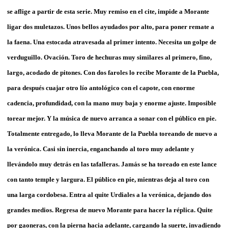
se aflige a partir de esta serie. Muy remiso en el cite, impide a Morante
ligar dos muletazos. Unos bellos ayudados por alto, para poner remate a
la faena. Una estocada atravesada al primer intento. Necesita un golpe de
verduguillo. Ovación. Toro de hechuras muy similares al primero, fino,
largo, acodado de pitones. Con dos faroles lo recibe Morante de la Puebla,
para después cuajar otro lío antológico con el capote, con enorme
cadencia, profundidad, con la mano muy baja y enorme ajuste. Imposible
torear mejor. Y la música de nuevo arranca a sonar con el público en pie.
Totalmente entregado, lo lleva Morante de la Puebla toreando de nuevo a
la verónica. Casi sin inercia, enganchando al toro muy adelante y
llevándolo muy detrás en las tafalleras. Jamás se ha toreado en este lance
con tanto temple y largura. El público en pie, mientras deja al toro con
una larga cordobesa. Entra al quite Urdiales a la verónica, dejando dos
grandes medios. Regresa de nuevo Morante para hacer la réplica. Quite
por gaoneras, con la pierna hacia adelante, cargando la suerte, invadiendo