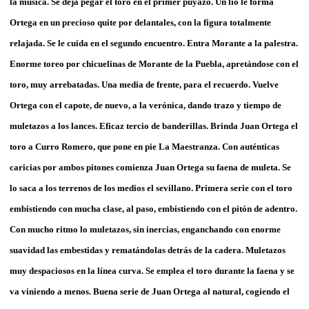
la música. Se deja pegar el toro en el primer puyazo. Un lío le forma
Ortega en un precioso quite por delantales, con la figura totalmente
relajada. Se le cuida en el segundo encuentro. Entra Morante a la palestra.
Enorme toreo por chicuelinas de Morante de la Puebla, apretándose con el
toro, muy arrebatadas. Una media de frente, para el recuerdo. Vuelve
Ortega con el capote, de nuevo, a la verónica, dando trazo y tiempo de
muletazos a los lances. Eficaz tercio de banderillas. Brinda Juan Ortega el
toro a Curro Romero, que pone en pie La Maestranza. Con auténticas
caricias por ambos pitones comienza Juan Ortega su faena de muleta. Se
lo saca a los terrenos de los medios el sevillano. Primera serie con el toro
embistiendo con mucha clase, al paso, embistiendo con el pitón de adentro.
Con mucho ritmo lo muletazos, sin inercias, enganchando con enorme
suavidad las embestidas y rematándolas detrás de la cadera. Muletazos
muy despaciosos en la línea curva. Se emplea el toro durante la faena y se
va viniendo a menos. Buena serie de Juan Ortega al natural, cogiendo el