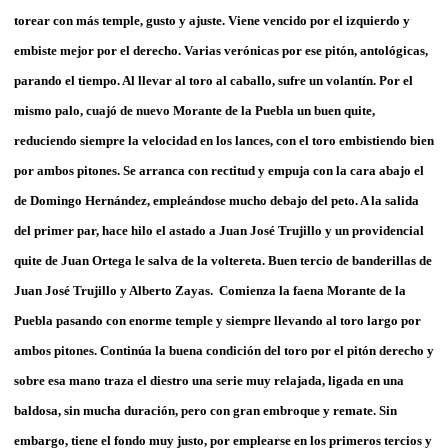
torear con más temple, gusto y ajuste. Viene vencido por el izquierdo y
embiste mejor por el derecho. Varias verónicas por ese pitón, antológicas,
parando el tiempo. Al llevar al toro al caballo, sufre un volantín. Por el
mismo palo, cuajó de nuevo Morante de la Puebla un buen quite,
reduciendo siempre la velocidad en los lances, con el toro embistiendo bien
por ambos pitones. Se arranca con rectitud y empuja con la cara abajo el
de Domingo Hernández, empleándose mucho debajo del peto. A la salida
del primer par, hace hilo el astado a Juan José Trujillo y un providencial
quite de Juan Ortega le salva de la voltereta. Buen tercio de banderillas de
Juan José Trujillo y Alberto Zayas. Comienza la faena Morante de la
Puebla pasando con enorme temple y siempre llevando al toro largo por
ambos pitones. Continúa la buena condición del toro por el pitón derecho y
sobre esa mano traza el diestro una serie muy relajada, ligada en una
baldosa, sin mucha duración, pero con gran embroque y remate. Sin
embargo, tiene el fondo muy justo, por emplearse en los primeros tercios y