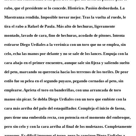
rabo, que el presidente se lo concede. Histórico. Pasión desbordada. La
Maestranza rendida. Imposible torear mejor. Tras la vuelta al ruedo, le
tira el rabo a Rafael de Paula. Más alto de hechuras, ligeramente
montado, lavado de cara, fino de hechuras, acodado de pitones. Intenta
estirarse Diego Urdiales a la verónica con un toro que no se emplea, sin
celo, echa las manos por delante y no se sale de los lances. Empuja con la
cara abajo en el primer encuentro, aunque sale sin fijeza y saliendo suelto
del peto, marcando su querencia hacia los terrenos de los toriles. De peor
estilo fue su pelea en el segundo puyazo, pegando cornadas al peto, sin
emplearse. Aprieta el toro en banderillas, con una arrancada de toro
manso sin picar. Se dobla Diego Urdiales con un toro que embiste con la
cara más arriba del palo del estaquillador. Compleja el inicio de faena,
pues tiene una embestida recta, con potencia en el momento del embroque,
pero sin celo y con la cara arriba al final de los muletazos. Completamente
arreones. Es difícil imponer el toreo, pero lo consigue Diego Urdiales a