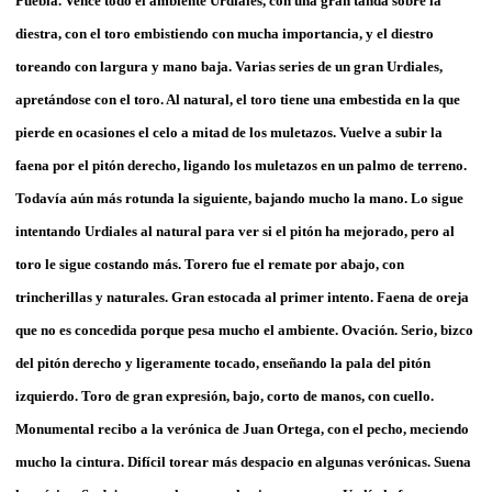
Puebla. Vence todo el ambiente Urdiales, con una gran tanda sobre la
diestra, con el toro embistiendo con mucha importancia, y el diestro
toreando con largura y mano baja. Varias series de un gran Urdiales,
apretándose con el toro. Al natural, el toro tiene una embestida en la que
pierde en ocasiones el celo a mitad de los muletazos. Vuelve a subir la
faena por el pitón derecho, ligando los muletazos en un palmo de terreno.
Todavía aún más rotunda la siguiente, bajando mucho la mano. Lo sigue
intentando Urdiales al natural para ver si el pitón ha mejorado, pero al
toro le sigue costando más. Torero fue el remate por abajo, con
trincherillas y naturales. Gran estocada al primer intento. Faena de oreja
que no es concedida porque pesa mucho el ambiente. Ovación. Serio, bizco
del pitón derecho y ligeramente tocado, enseñando la pala del pitón
izquierdo. Toro de gran expresión, bajo, corto de manos, con cuello.
Monumental recibo a la verónica de Juan Ortega, con el pecho, meciendo
mucho la cintura. Difícil torear más despacio en algunas verónicas. Suena