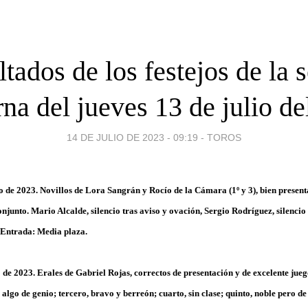
tados de los festejos de la 
na del jueves 13 de julio d
14 DE JULIO DE 2023 - 09:19
-
TOROS
io de 2023. Novillos de Lora Sangrán y Rocío de la Cámara (1º y 3), bien presen
onjunto. Mario Alcalde, silencio tras aviso y ovación, Sergio Rodríguez, silencio 
o. Entrada: Media plaza.
io de 2023. Erales de Gabriel Rojas, correctos de presentación y de excelente jue
algo de genio; tercero, bravo y berreón; cuarto, sin clase; quinto, noble pero de