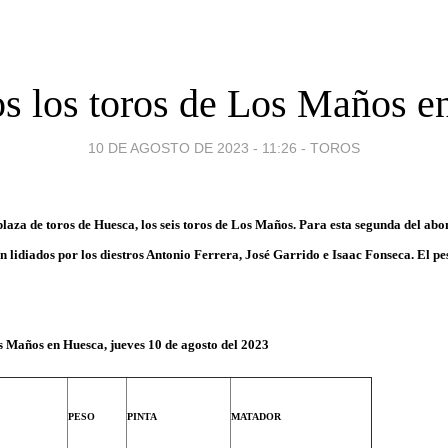
os los toros de Los Maños e
10 DE AGOSTO DE 2023 - 11:26
-
TOROS
plaza de toros
de
Huesca
,
los seis toros
de Los Maños.
Para esta segunda del abon
n lidiados por los diestros
Antonio Ferrera, José Garrido e Isaac Fonseca
. El p
s Maños en Huesca
, jueves 10 de agosto del 2023
PESO
PINTA
MATADOR