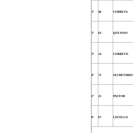
1º
48
CORBETA
2º
63
QUEJOSO
3º
14
CORBETO
4º
73
SECRETARIO
5º
25
PASTOR
6º
67
LISTILLO