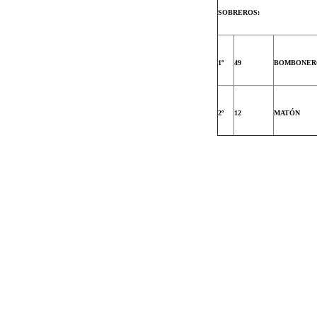
SOBREROS:
1º
49
BOMBONER
2º
12
MATÓN