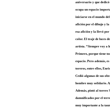
aniversario y que dedicó
ocupa un espacio importan
iniciarse en el mundo del
afición por el dibujo y 
esa afición y la llevó po
color. El traje de luces 
artista. “Siempre voy a h
Primero, porque tiene tod
espacio. Pero además, es
toreros, entre ellos, Enr
Cedió algunas de sus obra
hombre muy solidario. Ay
Además, pintó al torero S
damnificados por el terr
muy importante a la taur