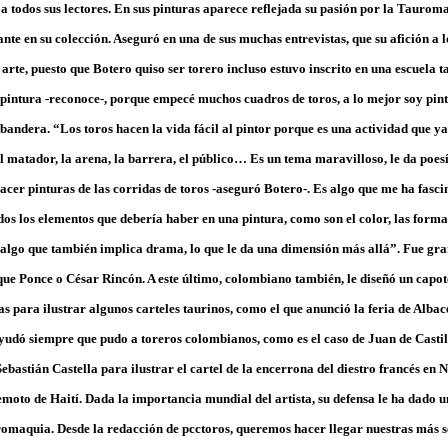
 a todos sus lectores. En sus pinturas aparece reflejada su pasión por la Taurom
te en su colección. Aseguró en una de sus muchas entrevistas, que su afición a l
 arte, puesto que Botero quiso ser torero incluso estuvo inscrito en una escuela
la pintura -reconoce-, porque empecé muchos cuadros de toros, a lo mejor soy pin
r bandera. “Los toros hacen la vida fácil al pintor porque es una actividad que y
del matador, la arena, la barrera, el público… Es un tema maravilloso, le da poesí
acer pinturas de las corridas de toros -aseguró Botero-. Es algo que me ha fasci
os los elementos que debería haber en una pintura, como son el color, las forma
 algo que también implica drama, lo que le da una dimensión más allá”. Fue g
ique Ponce o César Rincón. A este último, colombiano también, le diseñó un capo
s para ilustrar algunos carteles taurinos, como el que anunció la feria de Albac
udó siempre que pudo a toreros colombianos, como es el caso de Juan de Castill
ebastián Castella para ilustrar el cartel de la encerrona del diestro francés en N
emoto de Haití. Dada la importancia mundial del artista, su defensa le ha dado 
omaquia. Desde la redacción de pcctoros, queremos hacer llegar nuestras más s