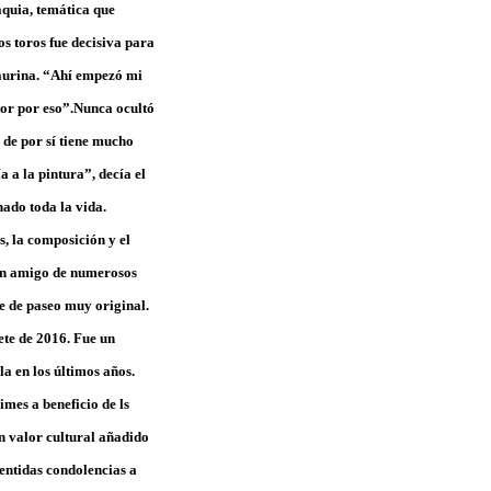
aquia, temática que
os toros fue decisiva para
 taurina. “Ahí empezó mi
tor por eso”.Nunca ocultó
a de por sí tiene mucho
a a la pintura”, decía el
nado toda la vida.
s, la composición y el
ran amigo de numerosos
te de paseo muy original.
ete de 2016. Fue un
a en los últimos años.
imes a beneficio de ls
un valor cultural añadido
entidas condolencias a