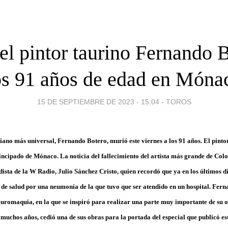
el pintor taurino Fernando B
os 91 años de edad en Móna
15 DE SEPTIEMBRE DE 2023 - 15:04
-
TOROS
ano más universal, Fernando Botero, murió este viernes a los 91 años. El pintor
rincipado de Mónaco. La noticia del fallecimiento del artista más grande de Co
dista de la W Radio, Julio Sánchez Cristo, quien recordó que ya en los últimos d
de salud por una neumonía de la que tuvo que ser atendido en un hospital. Fer
auromaquia, en la que se inspiró para realizar una parte muy importante de su o
muchos años, cedió una de sus obras para la portada del especial que publicó est