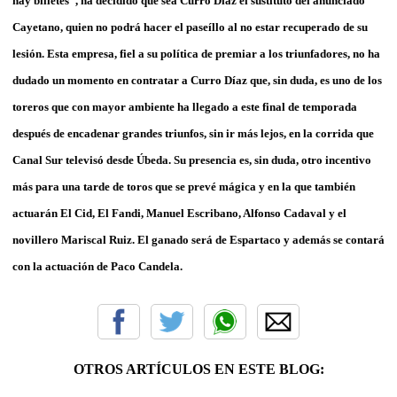
hay billetes”, ha decidido que sea Curro Díaz el sustituto del anunciado
Cayetano, quien no podrá hacer el paseíllo al no estar recuperado de su
lesión. Esta empresa, fiel a su política de premiar a los triunfadores, no ha
dudado un momento en contratar a Curro Díaz que, sin duda, es uno de los
toreros que con mayor ambiente ha llegado a este final de temporada
después de encadenar grandes triunfos, sin ir más lejos, en la corrida que
Canal Sur televisó desde Úbeda. Su presencia es, sin duda, otro incentivo
más para una tarde de toros que se prevé mágica y en la que también
actuarán El Cid, El Fandi, Manuel Escribano, Alfonso Cadaval y el
novillero Mariscal Ruiz. El ganado será de Espartaco y además se contará
con la actuación de Paco Candela.
OTROS ARTÍCULOS EN ESTE BLOG: