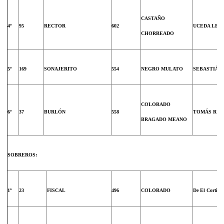
CASTAÑO
4º
95
RECTOR
602
UCEDA LEA
CHORREADO
5º
169
SONAJERITO
554
NEGRO MULATO
SEBASTIÁN
COLORADO
6º
37
BURLÓN
558
TOMÁS RUF
BRAGADO MEANO
SOBREROS:
1º
23
FISCAL
496
COLORADO
De El Cortijill