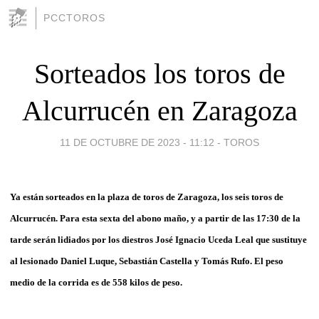
PCCTOROS
Sorteados los toros de
Alcurrucén en Zaragoza
11 DE OCTUBRE DE 2023 - 11:12
-
TOROS
Ya están sorteados en la plaza de toros
de
Zaragoza
,
los seis toros de
Alcurrucén. Para esta sexta del abono maño, y a partir de las 17:30 de la
tarde serán lidiados por
los diestros José Ignacio Uceda Leal que sustituye
al lesionado Daniel Luque, Sebastián Castella y Tomás Rufo. El peso
medio de la corrida es de
558
kilos de peso.