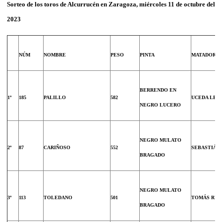
Sorteo de los toros de Alcurrucén en Zaragoza, miércoles 11 de octubre del
2023
NÚM
NOMBRE
PESO
PINTA
MATADOR
BERRENDO EN
1º
185
PALILLO
582
UCEDA LEA
NEGRO LUCERO
NEGRO MULATO
2º
87
CARIÑOSO
552
SEBASTIÁN
BRAGADO
NEGRO MULATO
3º
113
TOLEDANO
501
TOMÁS RUF
BRAGADO