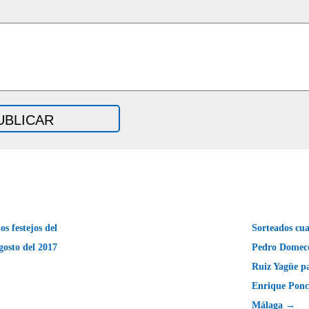
s festejos del
Sorteados cua
gosto del 2017
Pedro Domecq
Ruiz Yagüe p
Enrique Ponc
Málaga →