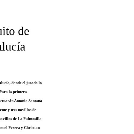
uito de
alucía
alucía, donde el jurado lo
: Para la primera
 actuarán Antonio Santana
nte y tres novillos de
novillos de La Palmosilla
anuel Perera y Christian