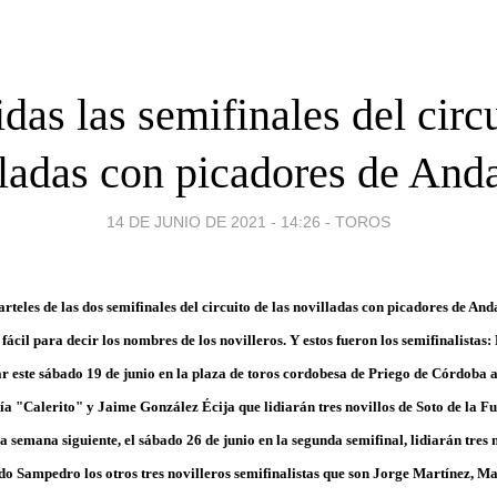
das las semifinales del circ
ladas con picadores de And
14 DE JUNIO DE 2021 - 14:26
-
TOROS
arteles de las dos semifinales del circuito de las novilladas con picadores de And
fácil para decir los nombres de los novilleros. Y estos fueron los semifinalistas
ar este sábado 19 de junio en la plaza de toros cordobesa de Priego de Córdoba
 "Calerito" y Jaime González Écija que lidiarán tres novillos de Soto de la Fue
 semana siguiente, el sábado 26 de junio en la segunda semifinal, lidiarán tres 
ndo Sampedro los otros tres novilleros semifinalistas que son Jorge Martínez, M