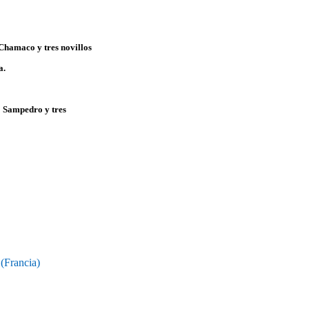
 Chamaco y tres novillos
a.
o Sampedro y tres
 (Francia)