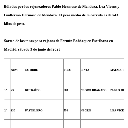
lidiados por los
rejoneadores Pablo Hermoso de Mendoza, Lea Vicens y
Guillermo Hermoso de Mendoza. El peso medio de la corrida es de 543
kilos de peso.
Sorteo de los
toros para rejones de Fermín Bohórquez Escribano en
Madrid, sábado 3 de junio del 2023
NÚM
NOMBRE
PESO
PINTA
MATADOR
1º
23
RETRAÍDO
583
NEGRO BRAGADO
PABLO HE
2º
130
PASTELERO
550
NEGRO
LEA VICENS