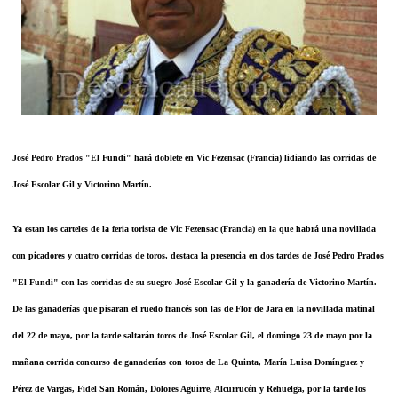
José Pedro Prados "El Fundi" hará doblete en Vic Fezensac (Francia) lidiando las corridas de
José Escolar Gil y Victorino Martín.
Ya estan los carteles de la feria torista de Vic Fezensac (Francia) en la que habrá una novillada
con picadores y cuatro corridas de toros, destaca la presencia en dos tardes de José Pedro Prados
"El Fundi" con las corridas de su suegro José Escolar Gil y la ganadería de Victorino Martín.
De las ganaderías que pisaran el ruedo francés son las de Flor de Jara en la novillada matinal
del 22 de mayo, por la tarde saltarán toros de José Escolar Gil, el domingo 23 de mayo por la
mañana corrida concurso de ganaderías con toros de La Quinta, María Luisa Domínguez y
Pérez de Vargas, Fidel San Román, Dolores Aguirre, Alcurrucén y Rehuelga, por la tarde los