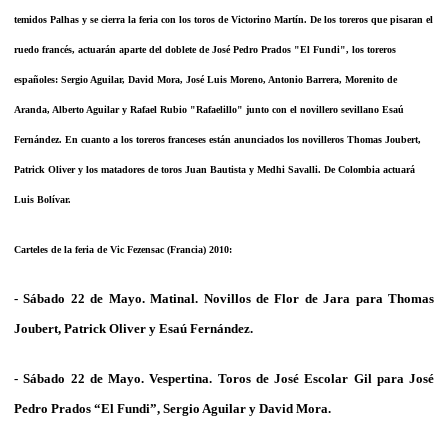
temidos Palhas y se cierra la feria con los toros de Victorino Martín. De los toreros que pisaran el
ruedo francés, actuarán aparte del doblete de José Pedro Prados "El Fundi", los toreros
españoles: Sergio Aguilar, David Mora, José Luis Moreno, Antonio Barrera, Morenito de
Aranda, Alberto Aguilar y Rafael Rubio "Rafaelillo" junto con el novillero sevillano Esaú
Fernández. En cuanto a los toreros franceses están anunciados los novilleros Thomas Joubert,
Patrick Oliver y los matadores de toros Juan Bautista y Medhi Savalli. De Colombia actuará
Luis Bolívar.
Carteles de la feria de Vic Fezensac (Francia) 2010:
- Sábado 22 de Mayo. Matinal. Novillos de
Flor de Jara
para
Thomas
Joubert, Patrick Oliver
y
Esaú Fernández
.
- Sábado 22 de Mayo. Vespertina. Toros de
José Escolar Gil
para José
Pedro Prados
“El Fundi”, Sergio Aguilar
y
David Mora
.