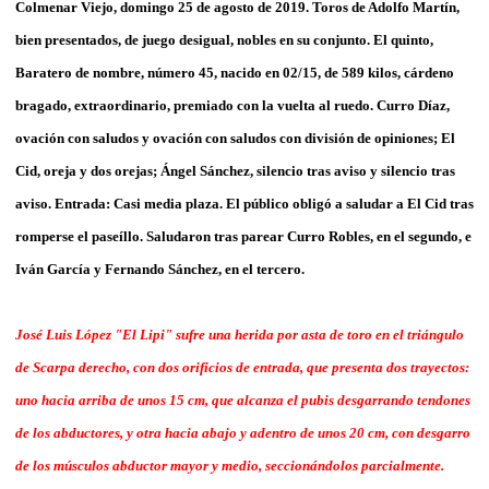
Colmenar Viejo, domingo 25 de agosto de 2019. Toros de Adolfo Martín,
bien presentados, de juego desigual, nobles en su conjunto. El quinto,
Baratero de nombre, número 45, nacido en 02/15, de 589 kilos, cárdeno
bragado, extraordinario, premiado con la vuelta al ruedo. Curro Díaz,
ovación con saludos y ovación con saludos con división de opiniones; El
Cid, oreja y dos orejas; Ángel Sánchez, silencio tras aviso y silencio tras
aviso. Entrada: Casi media plaza. El público obligó a saludar a El Cid tras
romperse el paseíllo. Saludaron tras parear Curro Robles, en el segundo, e
Iván García y Fernando Sánchez, en el tercero.
José Luis López "El Lipi" sufre una herida por asta de toro en el triángulo
de Scarpa derecho, con dos orificios de entrada, que presenta dos trayectos:
uno hacia arriba de unos 15 cm, que alcanza el pubis desgarrando tendones
de los abductores, y otra hacia abajo y adentro de unos 20 cm, con desgarro
de los músculos abductor mayor y medio, seccionándolos parcialmente.