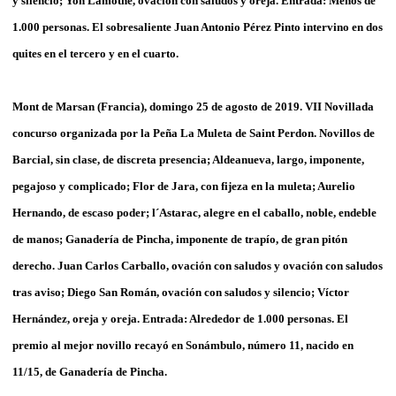
y silencio; Yon Lamothe, ovación con saludos y oreja. Entrada: Menos de
1.000 personas. El sobresaliente Juan Antonio Pérez Pinto intervino en dos
quites en el tercero y en el cuarto.
Mont de Marsan (Francia), domingo 25 de agosto de 2019. VII Novillada
concurso organizada por la Peña La Muleta de Saint Perdon. Novillos de
Barcial, sin clase, de discreta presencia; Aldeanueva, largo, imponente,
pegajoso y complicado; Flor de Jara, con fijeza en la muleta; Aurelio
Hernando, de escaso poder; l´Astarac, alegre en el caballo, noble, endeble
de manos; Ganadería de Pincha, imponente de trapío, de gran pitón
derecho. Juan Carlos Carballo, ovación con saludos y ovación con saludos
tras aviso; Diego San Román, ovación con saludos y silencio; Víctor
Hernández, oreja y oreja. Entrada: Alrededor de 1.000 personas. El
premio al mejor novillo recayó en Sonámbulo, número 11, nacido en
11/15, de Ganadería de Pincha.